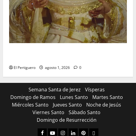
La Hermandad de la Entrega celebra la festividad de
la Reina de los Angeles
El Pertiguero
agosto 1, 2026
0
Semana Santa de Jerez
Vísperas
Domingo de Ramos
Lunes Santo
Martes Santo
Miércoles Santo
Jueves Santo
Noche de Jesús
Viernes Santo
Sábado Santo
Domingo de Resurrección
Facebook
Youtube
Instagram
Linked
Pinterest
Dribbble