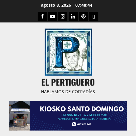
Saltar
agosto 8, 2026
07:48:45
al
Facebook
Youtube
Instagram
Linked
Pinterest
Dribbble
contenido
IN
EL PERTIGUERO
HABLAMOS DE COFRADÍAS