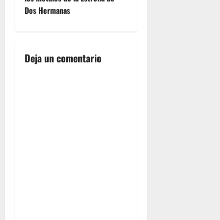
e
Dos Hermanas
g
a
Deja un comentario
c
i
ó
n
d
e
e
n