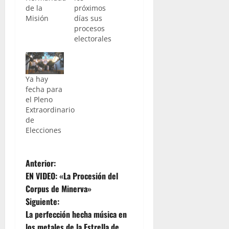
de la
próximos
Misión
días sus
procesos
electorales
Ya hay
fecha para
el Pleno
Extraordinario
de
Elecciones
N
Anterior:
EN VIDEO: «La Procesión del
a
Corpus de Minerva»
Siguiente:
v
La perfección hecha música en
los metales de la Estrella de