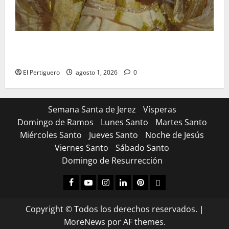
La Hermandad de la Entrega celebra la festividad de
la Reina de los Angeles
El Pertiguero
agosto 1, 2026
0
Semana Santa de Jerez
Vísperas
Domingo de Ramos
Lunes Santo
Martes Santo
Miércoles Santo
Jueves Santo
Noche de Jesús
Viernes Santo
Sábado Santo
Domingo de Resurrección
Facebook
Youtube
Instagram
Linked
Pinterest
Dribbble
IN
Copyright © Todos los derechos reservados.
|
MoreNews
por AF themes.