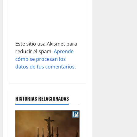
t
r
a
d
Este sitio usa Akismet para
reducir el spam.
Aprende
a
cómo se procesan los
s
datos de tus comentarios.
HISTORIAS RELACIONADAS