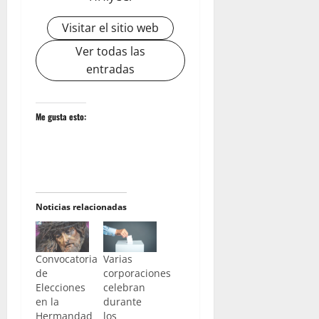
Visitar el sitio web
Ver todas las
entradas
Me gusta esto:
Noticias relacionadas
Convocatoria
Varias
de
corporaciones
Elecciones
celebran
en la
durante
Hermandad
los