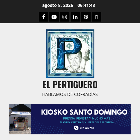
Saltar
agosto 8, 2026
06:41:49
al
Facebook
Youtube
Instagram
Linked
Pinterest
Dribbble
contenido
IN
EL PERTIGUERO
HABLAMOS DE COFRADÍAS