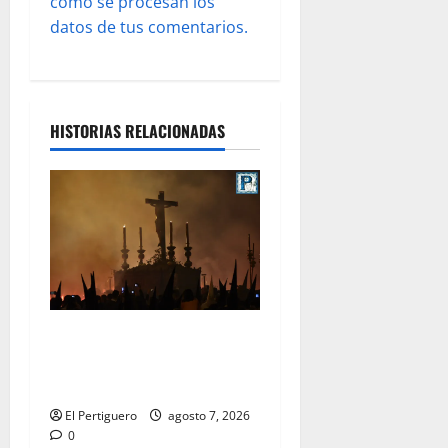
cómo se procesan los
a
datos de tus comentarios.
s
HISTORIAS RELACIONADAS
La Hermandad de la Viga
celebra este viernes su
tradicional pregón
El Pertiguero
agosto 7, 2026
0