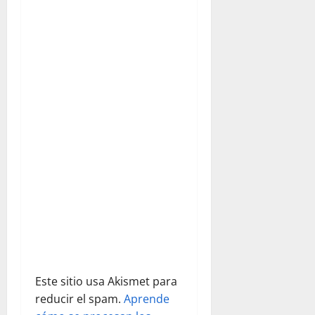
i
ó
n
d
e
e
n
t
r
a
Este sitio usa Akismet para
d
reducir el spam.
Aprende