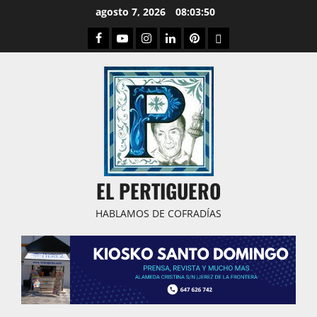
Saltar
agosto 7, 2026
08:03:51
al
Facebook
Youtube
Instagram
Linked
Pinterest
Dribbble
contenido
IN
EL PERTIGUERO
HABLAMOS DE COFRADÍAS