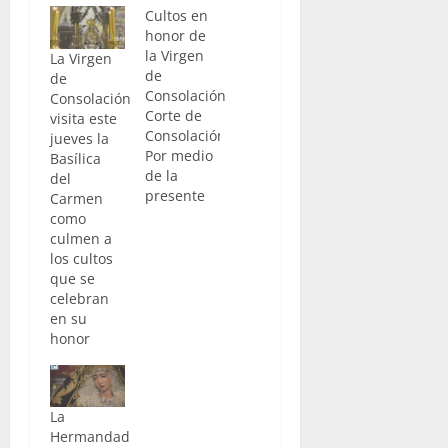
Cultos en
honor de
la Virgen
La Virgen
de
de
Consolación
Consolación
Corte de
visita este
Consolación.-
jueves la
Por medio
Basílica
de la
del
presente
Carmen
os
como
participamos
culmen a
la
los cultos
celebración
que se
de los Solemnes
celebran
Cultos que se
en su
consagrana
honor
mayor
honra y
gloria de
Nuestra
La
Señora de
Hermandad