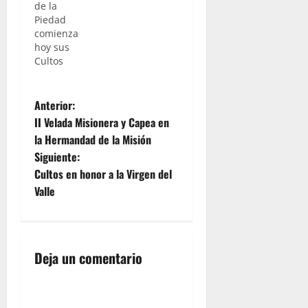
Consolación,
de la
Co-
Piedad
patrona de
comienza
Jerez de la
hoy sus
Frontera y
Cultos
tendrán
lugar en la
Iglesia de
N
Anterior:
Santo
II Velada Misionera y Capea en
Domingo
a
la Hermandad de la Misión
en
Siguiente:
el TRIDUO
v
PREPARATORIO durante
Cultos en honor a la Virgen del
los días
e
Valle
5,6 y 7 de
septiembre
g
de 2018,…
a
Deja un comentario
c