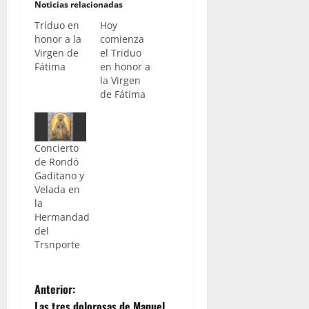
Noticias relacionadas
Tríduo en
Hoy
honor a la
comienza
Virgen de
el Triduo
Fátima
en honor a
la Virgen
de Fátima
Concierto
de Rondó
Gaditano y
Velada en
la
Hermandad
del
Trsnporte
N
Anterior:
Las tres dolorosas de Manuel