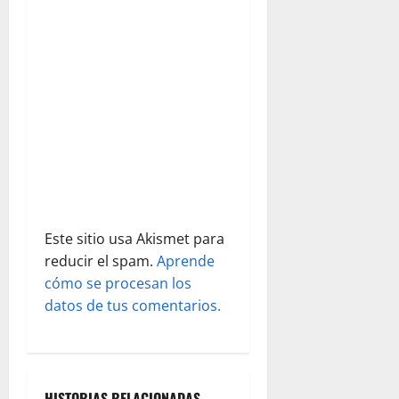
e
n
t
r
a
d
Este sitio usa Akismet para
a
reducir el spam.
Aprende
s
cómo se procesan los
datos de tus comentarios.
HISTORIAS RELACIONADAS