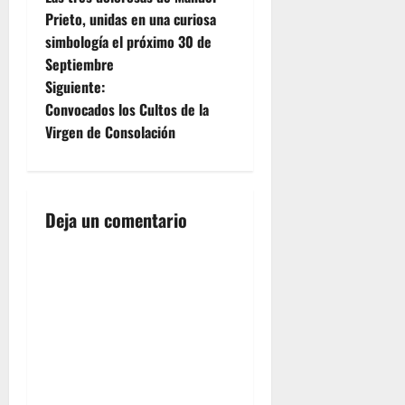
a
Prieto, unidas en una curiosa
simbología el próximo 30 de
v
Septiembre
e
Siguiente:
Convocados los Cultos de la
g
Virgen de Consolación
a
c
Deja un comentario
i
ó
n
d
e