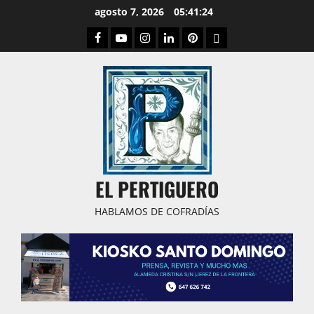
Saltar
agosto 7, 2026
05:41:25
al
Facebook
Youtube
Instagram
Linked
Pinterest
Dribbble
contenido
IN
EL PERTIGUERO
HABLAMOS DE COFRADÍAS