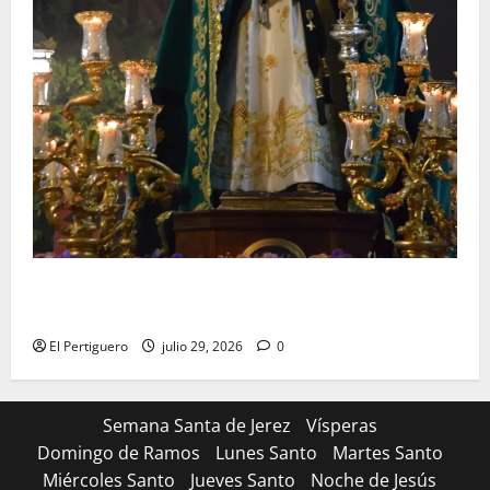
Santa Marta bendice las calles de Jerez en su
tradicional procesión de alabanzas
El Pertiguero
julio 29, 2026
0
Semana Santa de Jerez
Vísperas
Domingo de Ramos
Lunes Santo
Martes Santo
Miércoles Santo
Jueves Santo
Noche de Jesús