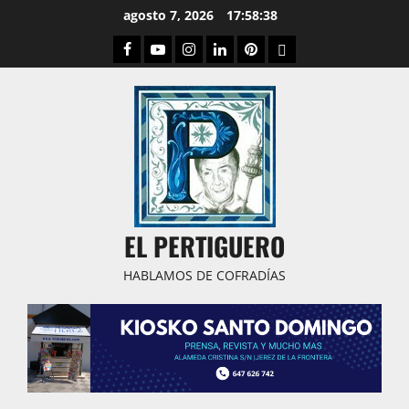
Saltar
agosto 7, 2026
17:58:39
al
Facebook
Youtube
Instagram
Linked
Pinterest
Dribbble
contenido
IN
EL PERTIGUERO
HABLAMOS DE COFRADÍAS