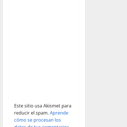
ó
n
d
e
e
n
t
r
a
Este sitio usa Akismet para
d
reducir el spam.
Aprende
cómo se procesan los
a