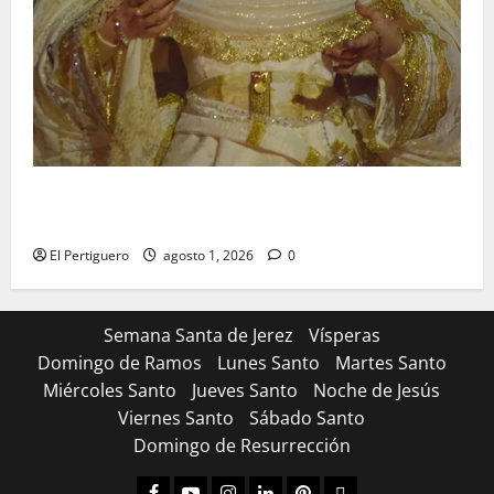
La Hermandad de la Entrega celebra la festividad de
la Reina de los Angeles
El Pertiguero
agosto 1, 2026
0
Semana Santa de Jerez
Vísperas
Domingo de Ramos
Lunes Santo
Martes Santo
Miércoles Santo
Jueves Santo
Noche de Jesús
Viernes Santo
Sábado Santo
Domingo de Resurrección
Facebook
Youtube
Instagram
Linked
Pinterest
Dribbble