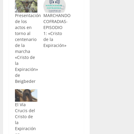
Presentación
MARCHANDO
de los
COFRADIAS-
actos en
EPISODIO
torno al
1: «Cristo
centenario
de la
de la
Expiración»
marcha
«Cristo de
la
Expiración»
de
Beigbeder
El Vía
Crucis del
Cristo de
la
Expiración