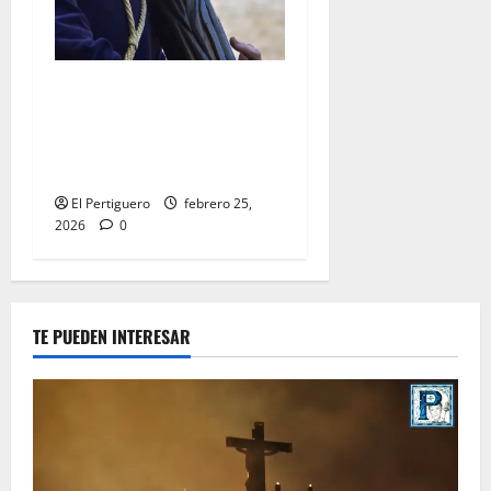
El Señor de la Salud
presidirá el Vía Crucis
Parroquial de San Rafael
este domingo
El Pertiguero
febrero 25,
2026
0
TE PUEDEN INTERESAR