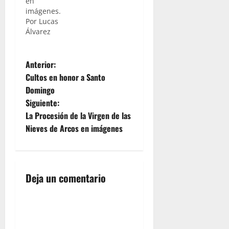
en
imágenes.
Por Lucas
Álvarez
N
Anterior:
Cultos en honor a Santo
a
Domingo
Siguiente:
v
La Procesión de la Virgen de las
e
Nieves de Arcos en imágenes
g
a
Deja un comentario
c
i