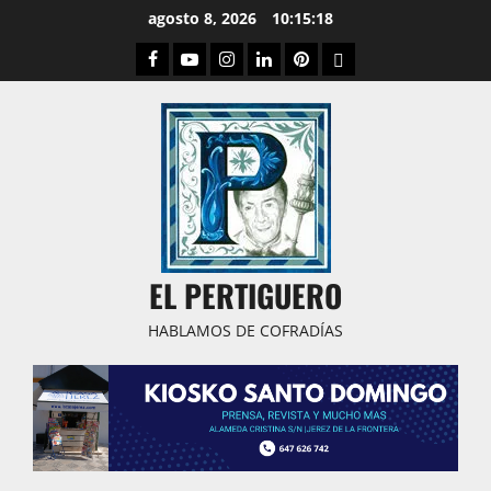
Saltar
agosto 8, 2026
10:15:20
al
Facebook
Youtube
Instagram
Linked
Pinterest
Dribbble
contenido
IN
EL PERTIGUERO
HABLAMOS DE COFRADÍAS