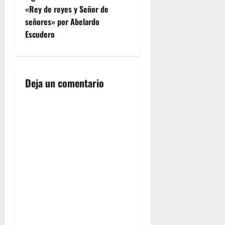
e
«Rey de reyes y Señor de
señores» por Abelardo
g
Escudero
a
c
Deja un comentario
i
ó
n
d
e
e
n