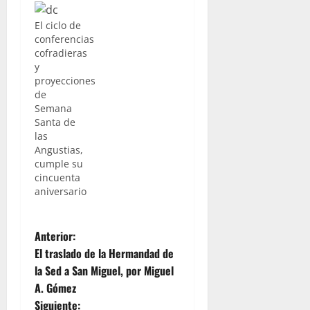
El ciclo de
conferencias
cofradieras
y
proyecciones
de
Semana
Santa de
las
Angustias,
cumple su
cincuenta
aniversario
N
Anterior:
El traslado de la Hermandad de
a
la Sed a San Miguel, por Miguel
A. Gómez
v
Siguiente: