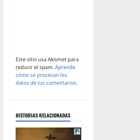
t
r
a
d
Este sitio usa Akismet para
a
reducir el spam.
Aprende
s
cómo se procesan los
datos de tus comentarios.
HISTORIAS RELACIONADAS