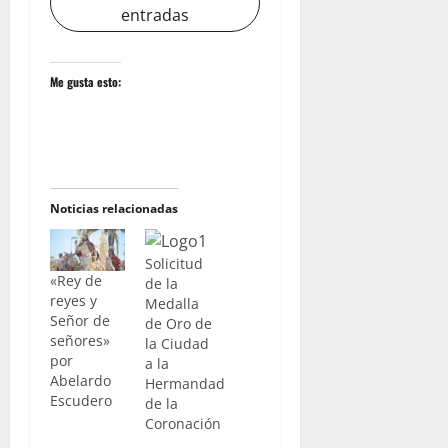
entradas
Me gusta esto:
Noticias relacionadas
Solicitud
«Rey de
de la
reyes y
Medalla
Señor de
de Oro de
señores»
la Ciudad
por
a la
Abelardo
Hermandad
Escudero
de la
Coronación