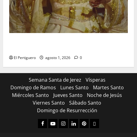
La Hermandad de la Entrega celebra la festividad de
la Reina de los Angeles
El Pertiguero
agosto 1, 2026
0
Semana Santa de Jerez
Vísperas
Domingo de Ramos
Lunes Santo
Martes Santo
Miércoles Santo
Jueves Santo
Noche de Jesús
Viernes Santo
Sábado Santo
Domingo de Resurrección
Facebook
Youtube
Instagram
Linked
Pinterest
Dribbble
IN