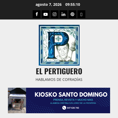
Saltar
agosto 7, 2026
09:55:11
al
Facebook
Youtube
Instagram
Linked
Pinterest
Dribbble
contenido
IN
EL PERTIGUERO
HABLAMOS DE COFRADÍAS