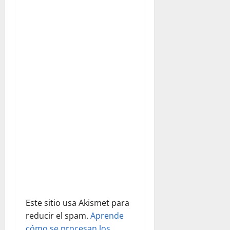
n
d
e
e
n
t
r
a
d
Este sitio usa Akismet para
a
reducir el spam.
Aprende
cómo se procesan los