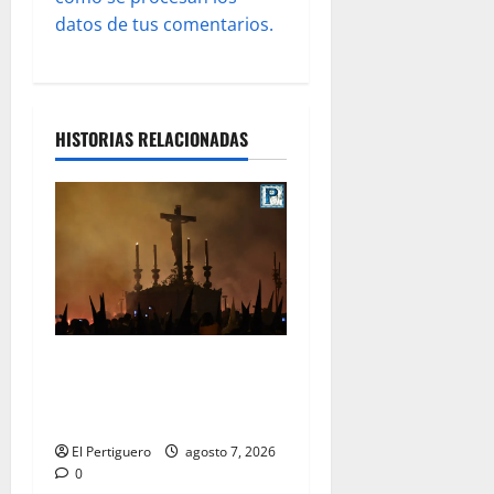
s
datos de tus comentarios.
HISTORIAS RELACIONADAS
La Hermandad de la Viga
celebra este viernes su
tradicional pregón
El Pertiguero
agosto 7, 2026
0