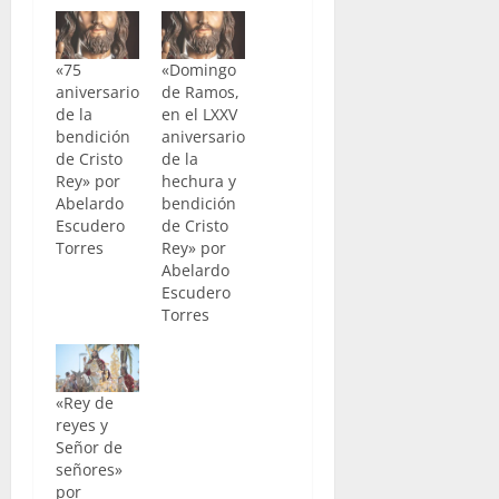
«75
«Domingo
aniversario
de Ramos,
de la
en el LXXV
bendición
aniversario
de Cristo
de la
Rey» por
hechura y
Abelardo
bendición
Escudero
de Cristo
Torres
Rey» por
Abelardo
Escudero
Torres
«Rey de
reyes y
Señor de
señores»
por