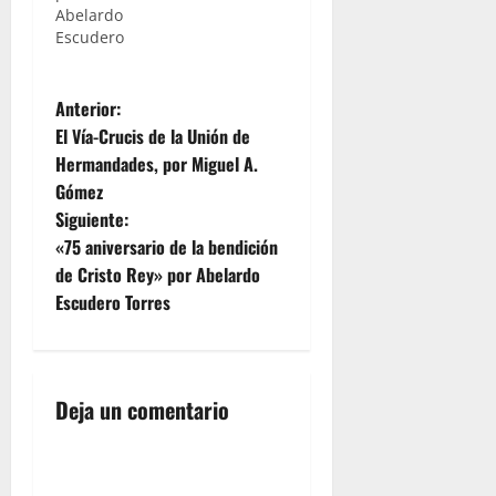
Abelardo
Escudero
N
Anterior:
El Vía-Crucis de la Unión de
a
Hermandades, por Miguel A.
Gómez
v
Siguiente:
e
«75 aniversario de la bendición
de Cristo Rey» por Abelardo
g
Escudero Torres
a
c
Deja un comentario
i
ó