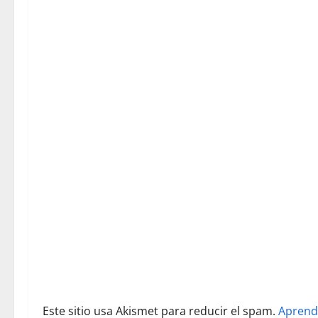
c
i
ó
n
d
e
e
n
t
r
Este sitio usa Akismet para reducir el spam.
Aprend