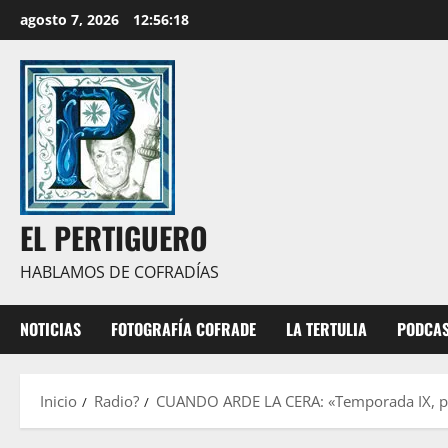
Saltar
agosto 7, 2026
12:56:19
al
contenido
EL PERTIGUERO
HABLAMOS DE COFRADÍAS
NOTICIAS
FOTOGRAFÍA COFRADE
LA TERTULIA
PODCA
Inicio
Radio?
CUANDO ARDE LA CERA: «Temporada IX, 