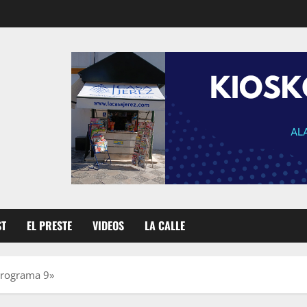
ST
EL PRESTE
VIDEOS
LA CALLE
programa 9»