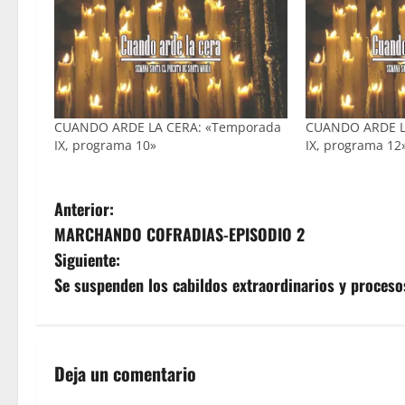
CUANDO ARDE LA CERA: «Temporada
CUANDO ARDE L
IX, programa 10»
IX, programa 12
N
Anterior:
MARCHANDO COFRADIAS-EPISODIO 2
a
Siguiente:
v
Se suspenden los cabildos extraordinarios y procesos
e
g
Deja un comentario
a