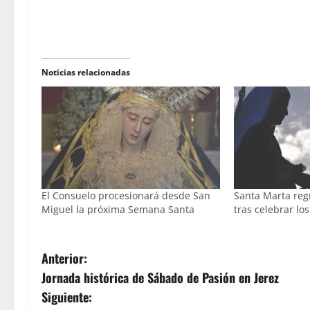
Noticias relacionadas
El Consuelo procesionará desde San
Santa Marta regr
Miguel la próxima Semana Santa
tras celebrar lo
N
Anterior:
Jornada histórica de Sábado de Pasión en Jerez
a
Siguiente: