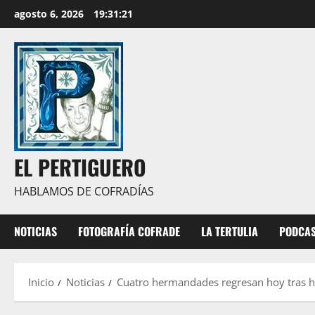
Saltar
agosto 6, 2026
19:31:23
al
contenido
EL PERTIGUERO
HABLAMOS DE COFRADÍAS
NOTICIAS
FOTOGRAFÍA COFRADE
LA TERTULIA
PODCA
Inicio
Noticias
Cuatro hermandades regresan hoy tras ha