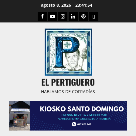
Saltar
agosto 8, 2026
23:41:55
al
Facebook
Youtube
Instagram
Linked
Pinterest
Dribbble
contenido
IN
EL PERTIGUERO
HABLAMOS DE COFRADÍAS