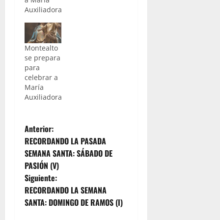
Auxiliadora
Montealto
se prepara
para
celebrar a
María
Auxiliadora
N
Anterior:
RECORDANDO LA PASADA
a
SEMANA SANTA: SÁBADO DE
PASIÓN (V)
v
Siguiente:
e
RECORDANDO LA SEMANA
SANTA: DOMINGO DE RAMOS (I)
g