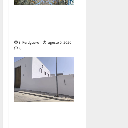
La Yedra completa el
acompañamiento musical de
la Virgen de la Esperanza en
la próxima Semana Santa
El Pertiguero
agosto 5, 2026
0
La Hermandad de la Misión
entra en la recta final para
la bendición de su Casa de