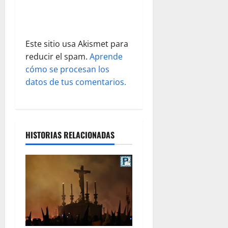
r
a
d
Este sitio usa Akismet para
reducir el spam.
Aprende
a
cómo se procesan los
s
datos de tus comentarios.
HISTORIAS RELACIONADAS