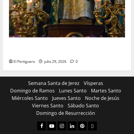
Santa Marta bendice las calles de Jerez en su
tradicional procesión de alabanzas
El Pertiguero
julio 29, 2026
0
Semana Santa de Jerez
Vísperas
Domingo de Ramos
Lunes Santo
Martes Santo
Miércoles Santo
Jueves Santo
Noche de Jesús
Viernes Santo
Sábado Santo
Domingo de Resurrección
Facebook
Youtube
Instagram
Linked
Pinterest
Dribbble