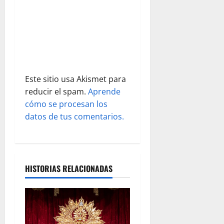
t
r
a
d
Este sitio usa Akismet para
reducir el spam.
Aprende
a
cómo se procesan los
s
datos de tus comentarios.
HISTORIAS RELACIONADAS