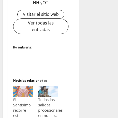
HH.yCC.
Visitar el sitio web
Ver todas las
entradas
Me gusta esto:
Noticias relacionadas
El
Todas las
Santísimo
salidas
recorre
procesionales
este
en nuestra