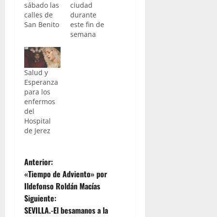
sábado las
ciudad
calles de
durante
San Benito
este fin de
semana
Salud y
Esperanza
para los
enfermos
del
Hospital
de Jerez
N
Anterior:
«Tiempo de Adviento» por
a
Ildefonso Roldán Macías
Siguiente:
v
SEVILLA.-El besamanos a la