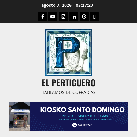
Saltar
agosto 7, 2026
05:27:21
al
Facebook
Youtube
Instagram
Linked
Pinterest
Dribbble
contenido
IN
EL PERTIGUERO
HABLAMOS DE COFRADÍAS