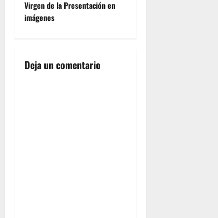
e
Virgen de la Presentación en
imágenes
g
a
Deja un comentario
c
i
ó
n
d
e
e
n