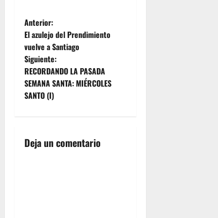
N
Anterior:
El azulejo del Prendimiento
a
vuelve a Santiago
Siguiente:
v
RECORDANDO LA PASADA
e
SEMANA SANTA: MIÉRCOLES
SANTO (I)
g
a
Deja un comentario
c
i
ó
n