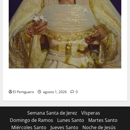
La Hermandad de la Entrega celebra la festividad de
la Reina de los Angeles
El Pertiguero
agosto 1, 2026
0
Semana Santa de Jerez
Vísperas
Domingo de Ramos
Lunes Santo
Martes Santo
Miércoles Santo
Jueves Santo
Noche de Jesús