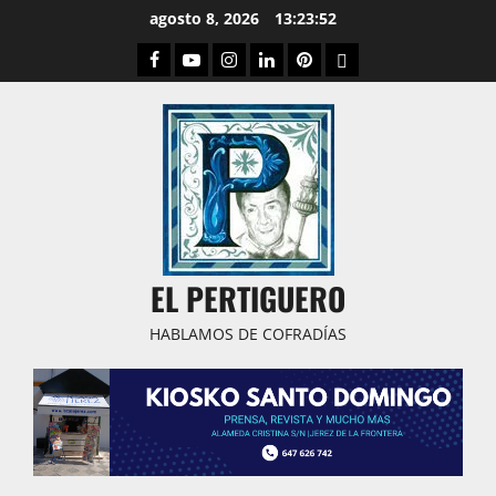
Saltar
agosto 8, 2026
13:23:53
al
Facebook
Youtube
Instagram
Linked
Pinterest
Dribbble
contenido
IN
EL PERTIGUERO
HABLAMOS DE COFRADÍAS