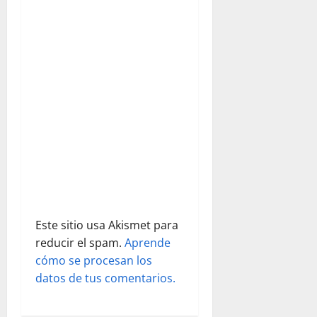
d
e
e
n
t
r
a
d
Este sitio usa Akismet para
reducir el spam.
Aprende
a
cómo se procesan los
s
datos de tus comentarios.