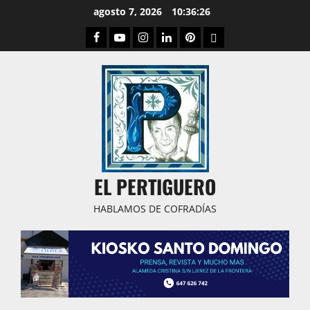
Saltar
agosto 7, 2026
10:36:27
al
Facebook
Youtube
Instagram
Linked
Pinterest
Dribbble
contenido
IN
EL PERTIGUERO
HABLAMOS DE COFRADÍAS