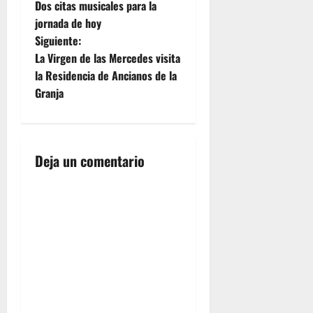
Dos citas musicales para la
a
elegirá al
jornada de hoy
que será
Siguiente:
nuevo
v
Hermano
La Virgen de las Mercedes visita
Mayor de
e
la Residencia de Ancianos de la
la
Granja
corporación
g
de Puertas
del Sur.
a
Estos
comicios,
Deja un comentario
c
se
celebrarán
i
de manera
abierta…
ó
n
d