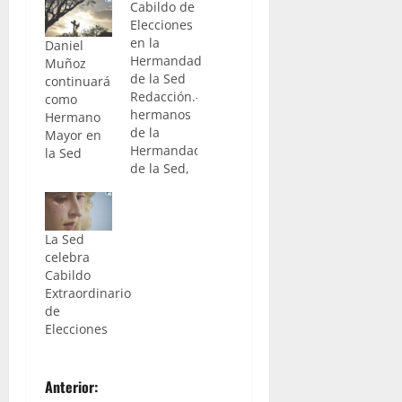
Cabildo de
Elecciones
en la
Daniel
Hermandad
Muñoz
de la Sed
continuará
Redacción.- Los
como
hermanos
Hermano
de la
Mayor en
Hermandad
la Sed
de la Sed,
tienen una
cita el
próximo
La Sed
viernes 25.
celebra
En dicha
Cabildo
jornada,
Extraordinario
se llevará
de
a cabo el
Elecciones
Cabildo
Extraordinario
de
N
Elecciones
Anterior:
donde se