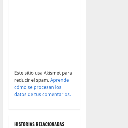
e
e
n
t
r
a
d
Este sitio usa Akismet para
reducir el spam.
Aprende
a
cómo se procesan los
s
datos de tus comentarios.
HISTORIAS RELACIONADAS