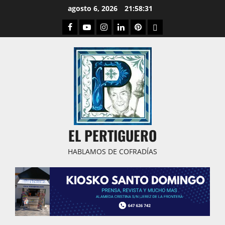
Saltar
agosto 6, 2026
21:58:32
al
Facebook
Youtube
Instagram
Linked
Pinterest
Dribbble
contenido
IN
EL PERTIGUERO
HABLAMOS DE COFRADÍAS