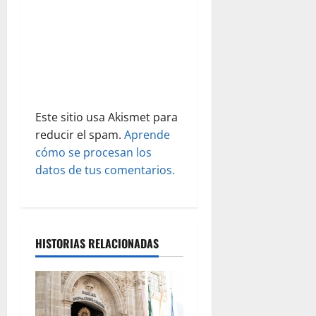
n
t
r
a
Este sitio usa Akismet para
d
reducir el spam.
Aprende
cómo se procesan los
a
datos de tus comentarios.
s
HISTORIAS RELACIONADAS