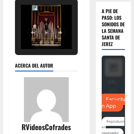
A PIE DE
PASO: LOS
SONIDOS DE
LA SEMANA
SANTA DE
JEREZ
ACERCA DEL AUTOR
RVideosCofrades