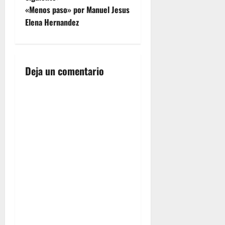
v
«Menos paso» por Manuel Jesus
e
Elena Hernandez
g
a
Deja un comentario
c
i
ó
n
d
e
e