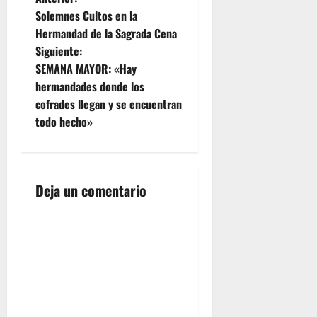
N
las doce y
Solemnes Cultos en la
a
media del
Hermandad de la Sagrada Cena
mediodía,
Siguiente:
participando
v
en ella
SEMANA MAYOR: «Hay
toda la
e
hermandades donde los
comunidad
cofrades llegan y se encuentran
educativa
g
todo hecho»
y
recorriendo
a
los
alrededores
c
del
Deja un comentario
propio…
i
ó
n
d