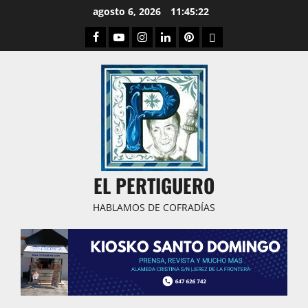
Saltar
agosto 6, 2026
11:45:23
al
Facebook
Youtube
Instagram
Linked
Pinterest
Dribbble
contenido
IN
EL PERTIGUERO
HABLAMOS DE COFRADÍAS