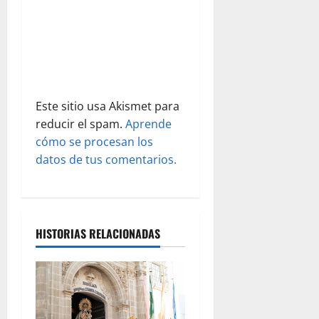
n
t
r
a
Este sitio usa Akismet para
d
reducir el spam.
Aprende
cómo se procesan los
a
datos de tus comentarios.
s
HISTORIAS RELACIONADAS