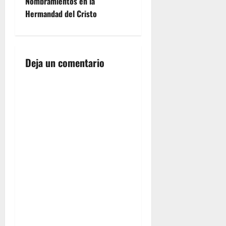
Nombramientos en la
e
Hermandad del Cristo
g
a
Deja un comentario
c
i
ó
n
d
e
e