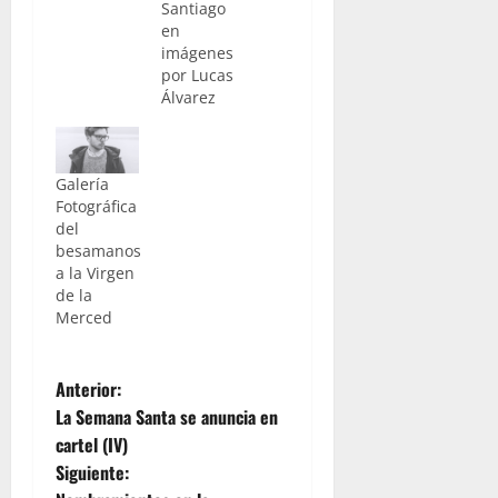
Santiago
en
imágenes
por Lucas
Álvarez
Galería
Fotográfica
del
besamanos
a la Virgen
de la
Merced
N
Anterior:
La Semana Santa se anuncia en
a
cartel (IV)
Siguiente:
v