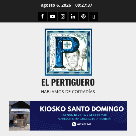
Saltar
agosto 6, 2026
09:27:38
al
Facebook
Youtube
Instagram
Linked
Pinterest
Dribbble
contenido
IN
EL PERTIGUERO
HABLAMOS DE COFRADÍAS