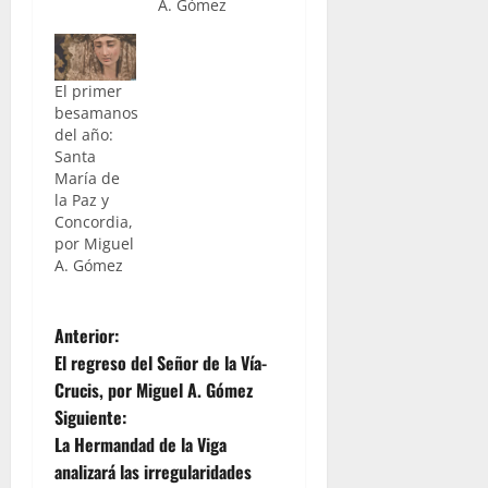
A. Gómez
El primer
besamanos
del año:
Santa
María de
la Paz y
Concordia,
por Miguel
A. Gómez
N
Anterior:
El regreso del Señor de la Vía-
a
Crucis, por Miguel A. Gómez
Siguiente:
v
La Hermandad de la Viga
e
analizará las irregularidades