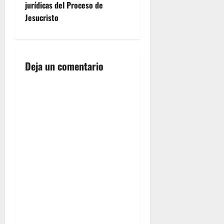
jurídicas del Proceso de
g
Jesucristo
a
c
Deja un comentario
i
ó
n
d
e
e
n