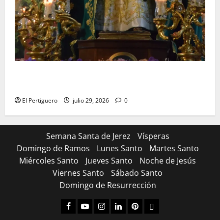
Santa Marta bendice las calles de Jerez en su
tradicional procesión de alabanzas
El Pertiguero
julio 29, 2026
0
Semana Santa de Jerez
Vísperas
Domingo de Ramos
Lunes Santo
Martes Santo
Miércoles Santo
Jueves Santo
Noche de Jesús
Viernes Santo
Sábado Santo
Domingo de Resurrección
Facebook
Youtube
Instagram
Linked
Pinterest
Dribbble
IN