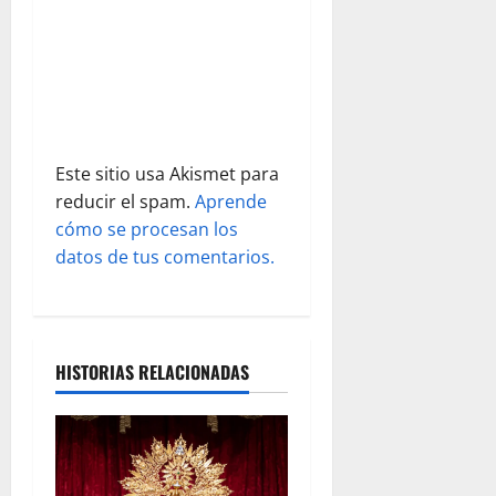
t
r
a
d
Este sitio usa Akismet para
a
reducir el spam.
Aprende
s
cómo se procesan los
datos de tus comentarios.
HISTORIAS RELACIONADAS