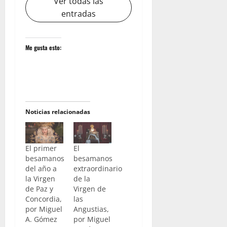
Ver todas las
entradas
Me gusta esto:
Noticias relacionadas
El primer
El
besamanos
besamanos
del año a
extraordinario
la Virgen
de la
de Paz y
Virgen de
Concordia,
las
por Miguel
Angustias,
A. Gómez
por Miguel