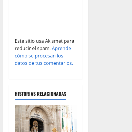
r
a
d
Este sitio usa Akismet para
a
reducir el spam.
Aprende
s
cómo se procesan los
datos de tus comentarios.
HISTORIAS RELACIONADAS