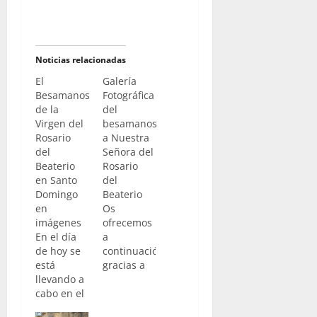
Noticias relacionadas
El
Galería
Besamanos
Fotográfica
de la
del
Virgen del
besamanos
Rosario
a Nuestra
del
Señora del
Beaterio
Rosario
en Santo
del
Domingo
Beaterio
en
Os
imágenes
ofrecemos
En el día
a
de hoy se
continuación,
está
gracias a
llevando a
nuestro
cabo en el
compañero
templo
Lucas Álvarez