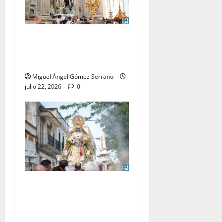
La procesión de la Virgen
del Carmen Coronada, por
Miguel A. Gómez
Miguel Ángel Gómez Serrano
julio 22, 2026
0
El traslado de la Esperanza
Coronada para la bendición
del Centro de Salud que
lleva su nombre, por Miguel