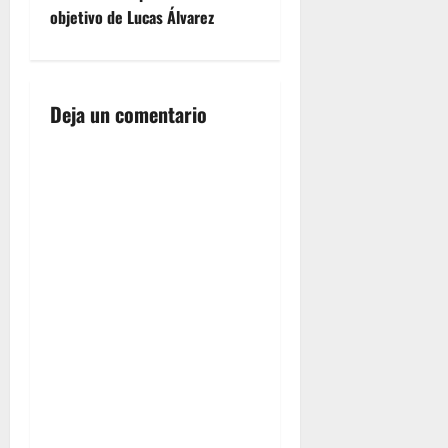
g
objetivo de Lucas Álvarez
Para
ACCEDE A
acceder…
LA…
a
c
Deja un comentario
i
ó
n
d
e
e
n
t