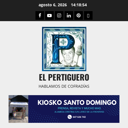
Saltar
agosto 6, 2026
14:18:55
al
Facebook
Youtube
Instagram
Linked
Pinterest
Dribbble
contenido
IN
EL PERTIGUERO
HABLAMOS DE COFRADÍAS