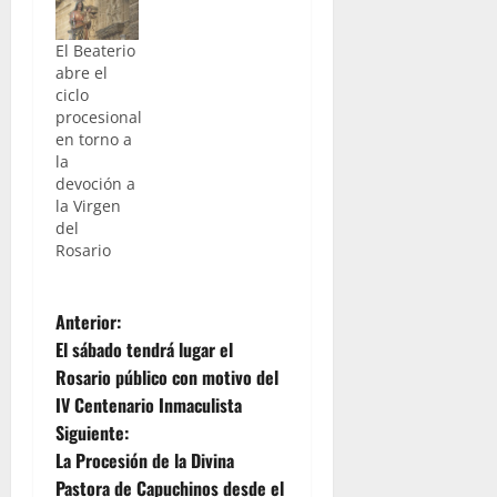
dominico
de “La
el
Pasión
El Beaterio
besamanos
Digital”,
abre el
de la
una
ciclo
Virgen del
galería con
procesional
colegio del
fotos de lo
en torno a
Beaterio
que fue en
la
tras su
la jornada
devoción a
traslado
del pasado
la Virgen
que se ha
domingo
del
llevado a
el
Rosario
cabo en la
besamanos
mañana
a la Virgen
de hoy
del
N
desde el
Rosario,
Anterior:
colegio
titular de
El sábado tendrá lugar el
a
hasta
la
Rosario público con motivo del
Santo
Asociación
IV Centenario Inmaculista
Domingo.
de Fieles
v
Nuestras
con sede
Siguiente:
cámaras
en el
e
La Procesión de la Divina
han
colegio del
Pastora de Capuchinos desde el
estado allí.
Beaterio.