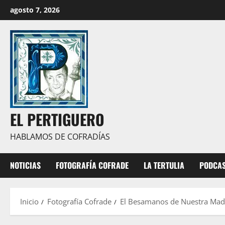
Saltar
agosto 7, 2026
03:39:40
al
contenido
EL PERTIGUERO
HABLAMOS DE COFRADÍAS
NOTICIAS
FOTOGRAFÍA COFRADE
LA TERTULIA
PODCA
Inicio
Fotografía Cofrade
El Besamanos de Nuestra Madre