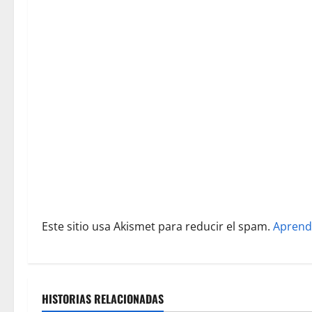
ó
n
d
e
e
n
t
r
Este sitio usa Akismet para reducir el spam.
Aprend
a
d
a
HISTORIAS RELACIONADAS