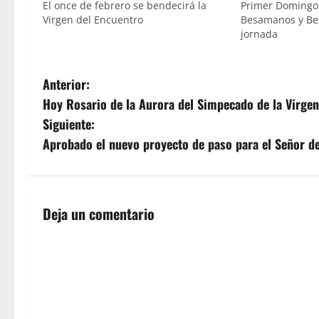
El once de febrero se bendecirá la
Primer Domingo
Virgen del Encuentro
Besamanos y Bes
jornada
N
Anterior:
Hoy Rosario de la Aurora del Simpecado de la Virgen
a
Siguiente:
v
Aprobado el nuevo proyecto de paso para el Señor d
e
g
Deja un comentario
a
c
i