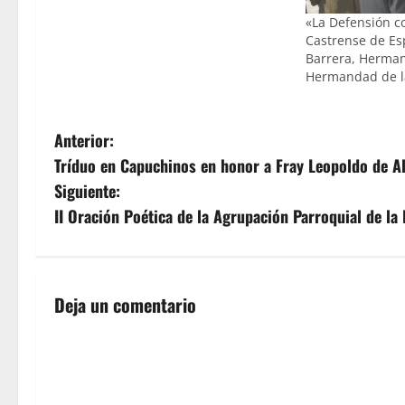
«La Defensión c
Castrense de E
Barrera, Herman
Hermandad de l
N
Anterior:
Tríduo en Capuchinos en honor a Fray Leopoldo de A
a
Siguiente:
v
II Oración Poética de la Agrupación Parroquial de la 
e
g
Deja un comentario
a
c