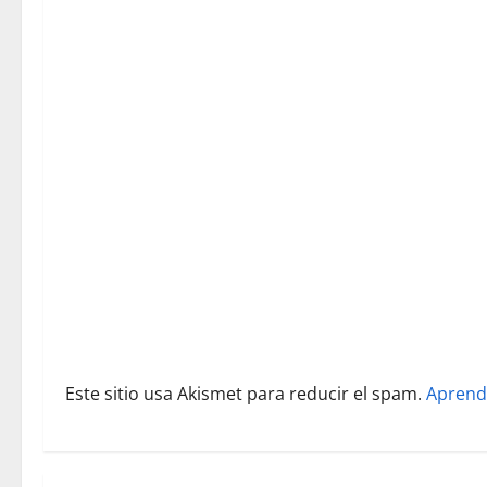
i
ó
n
d
e
e
n
t
r
Este sitio usa Akismet para reducir el spam.
Aprend
a
d