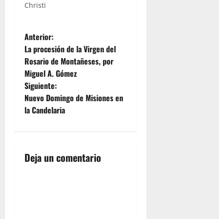
Christi
La imagen
del
Inmaculado
N
Corazón
Anterior:
de María
La procesión de la Virgen del
a
se hará a
Rosario de Montañeses, por
las calles
Miguel A. Gómez
de nuestra
v
ciudad en
Siguiente:
torno a las
e
Nuevo Domingo de Misiones en
19 horas
la Candelaria
de la
g
tarde, una
semana
a
mas…
Deja un comentario
c
i
ó