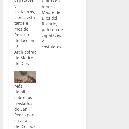
capataces
Cultos en
y
honor a
costaleros,
Madre de
cierra esta
Dios del
tarde el
Rosario,
mes del
patrona de
Rosario
capataces
Redacción.-
y
La
costaleros
Archicofradía
de Madre
de Dios
del
Rosario,
Patrona de
Más
Capataces
detalles
y
sobre los
Costaleros
traslados
procesionará
de San
esta tarde
Pedro para
desde la
su altar
Iglesia de
del Corpus
la Victoria.