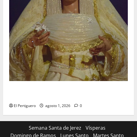
La Hermandad de la Entrega celebra la festividad de
la Reina de los Angeles
El Pertiguero
agosto 1, 2026
0
Semana Santa de Jerez
Vísperas
Domingo de Ramos
Lunes Santo
Martes Santo