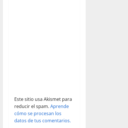
n
d
e
e
n
t
r
a
d
Este sitio usa Akismet para
reducir el spam.
Aprende
a
cómo se procesan los
s
datos de tus comentarios.