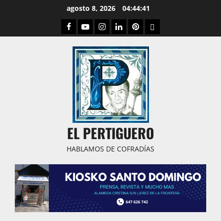
Saltar
agosto 8, 2026
04:44:42
al
Facebook
Youtube
Instagram
Linked
Pinterest
Dribbble
contenido
IN
EL PERTIGUERO
HABLAMOS DE COFRADÍAS