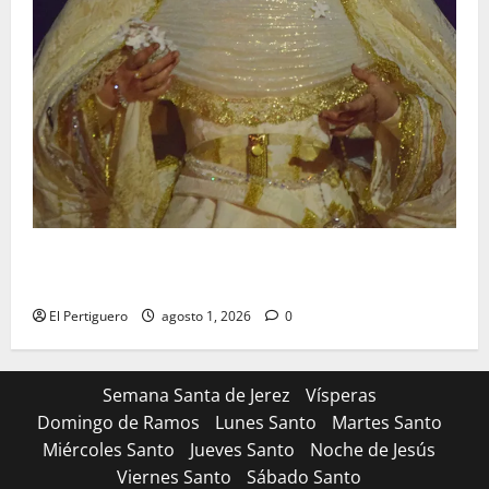
La Hermandad de la Entrega celebra la festividad de
la Reina de los Angeles
El Pertiguero
agosto 1, 2026
0
Semana Santa de Jerez
Vísperas
Domingo de Ramos
Lunes Santo
Martes Santo
Miércoles Santo
Jueves Santo
Noche de Jesús
Viernes Santo
Sábado Santo