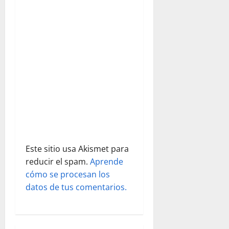
e
e
n
t
r
a
d
Este sitio usa Akismet para
a
reducir el spam.
Aprende
s
cómo se procesan los
datos de tus comentarios.