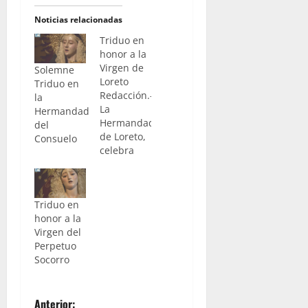
Noticias relacionadas
Triduo en
honor a la
Virgen de
Solemne
Loreto
Triduo en
Redacción.-
la
La
Hermandad
Hermandad
del
de Loreto,
Consuelo
celebra
desde el
próximo
lunes día 7
Triduo en
Solemne
honor a la
Triduo en
Virgen del
honor a su
Perpetuo
titular. Los
Socorro
mismos se
iniciarán
diariamente
a las 18.45
Anterior: