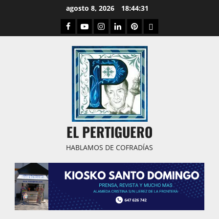
Saltar
agosto 8, 2026
18:44:32
al
Facebook
Youtube
Instagram
Linked
Pinterest
Dribbble
contenido
IN
EL PERTIGUERO
HABLAMOS DE COFRADÍAS