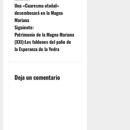
N
horas de
Una «Cuaresma otoñal»
a
la tarde
desembocará en la Magna
con el rezo
Mariana
de con el
v
rezo del
Siguiente:
Santo
e
Patrimonio de la Magna Mariana
Rosario y
(XXI):Los faldones del palio de
Letanías
g
la Esperanza de la Yedra
Lauretanas,
continuando
a
con el
Ejercicio
c
del
Deja un comentario
Triduo…
i
ó
n
d