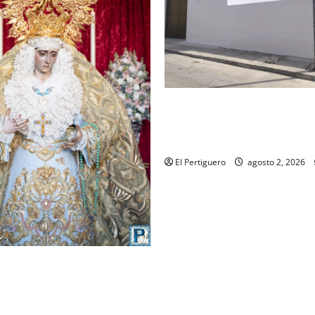
La Hermandad de la Misión en
recta final para la bendición
de Hermandad
El Pertiguero
agosto 2, 2026
ompleta el acompañamiento
la Virgen de la Esperanza en
 Semana Santa