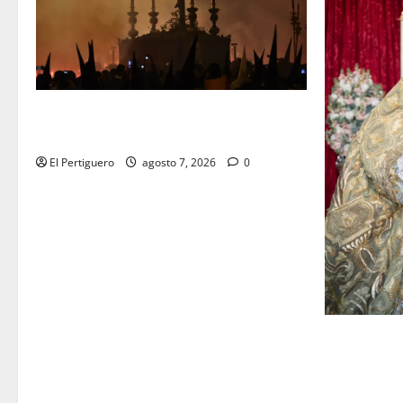
La Hermandad de la Viga celebra este
viernes su tradicional pregón
El Pertiguero
agosto 7, 2026
0
La Yedra c
musical de 
la próxima