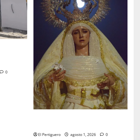
tra en la
 de su Casa
0
La Hermandad de la Entrega celebra la
festividad de la Reina de los Angeles
El Pertiguero
agosto 1, 2026
0