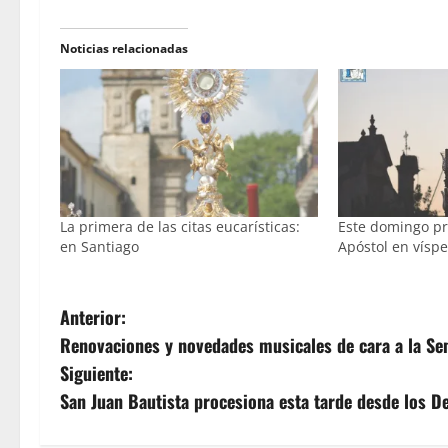
Noticias relacionadas
La primera de las citas eucarísticas:
Este domingo pr
en Santiago
Apóstol en víspe
N
Anterior:
Renovaciones y novedades musicales de cara a la S
a
Siguiente:
v
San Juan Bautista procesiona esta tarde desde los 