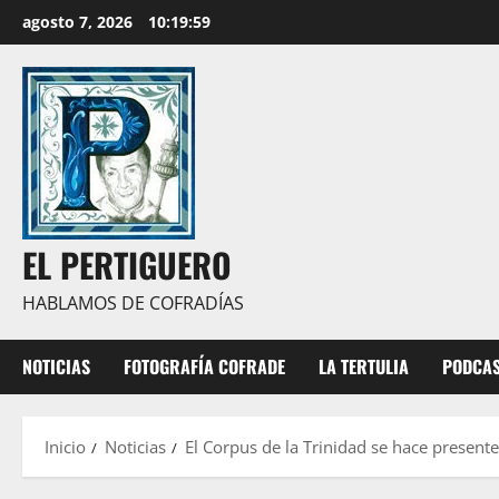
Saltar
agosto 7, 2026
10:20:01
al
contenido
EL PERTIGUERO
HABLAMOS DE COFRADÍAS
NOTICIAS
FOTOGRAFÍA COFRADE
LA TERTULIA
PODCA
Inicio
Noticias
El Corpus de la Trinidad se hace present