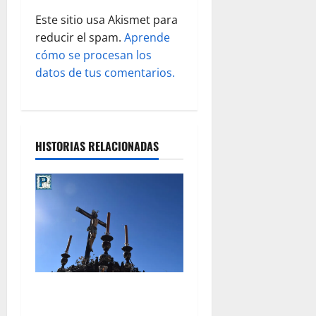
d
Este sitio usa Akismet para
reducir el spam.
Aprende
a
cómo se procesan los
s
datos de tus comentarios.
HISTORIAS RELACIONADAS
Pregón al Cristo de la Viga
en la Catedral