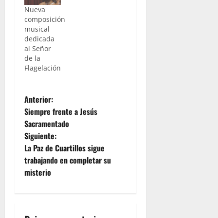
Nueva
composición
musical
dedicada
al Señor
de la
Flagelación
N
Anterior:
Siempre frente a Jesús
a
Sacramentado
Siguiente:
v
La Paz de Cuartillos sigue
e
trabajando en completar su
misterio
g
a