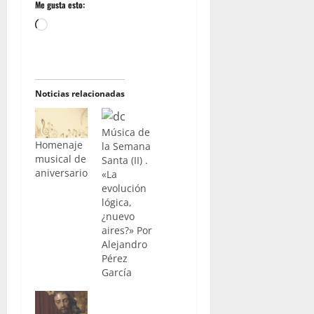
Me gusta esto:
Cargando...
Noticias relacionadas
Música de
Homenaje
la Semana
musical de
Santa (II) .
aniversario
«La
evolución
lógica,
¿nuevo
aires?» Por
Alejandro
Pérez
García