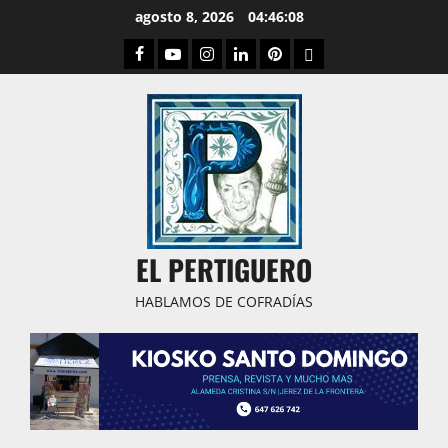
Saltar
agosto 8, 2026
04:46:09
al
Facebook
Youtube
Instagram
Linked
Pinterest
Dribbble
contenido
IN
EL PERTIGUERO
HABLAMOS DE COFRADÍAS