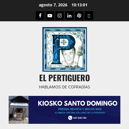
Saltar
agosto 7, 2026
10:13:02
al
Facebook
Youtube
Instagram
Linked
Pinterest
Dribbble
contenido
IN
EL PERTIGUERO
HABLAMOS DE COFRADÍAS