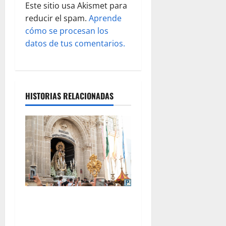
Este sitio usa Akismet para
d
reducir el spam.
Aprende
cómo se procesan los
a
datos de tus comentarios.
s
HISTORIAS RELACIONADAS
La procesión de la Virgen
del Carmen Coronada, por
Miguel A. Gómez