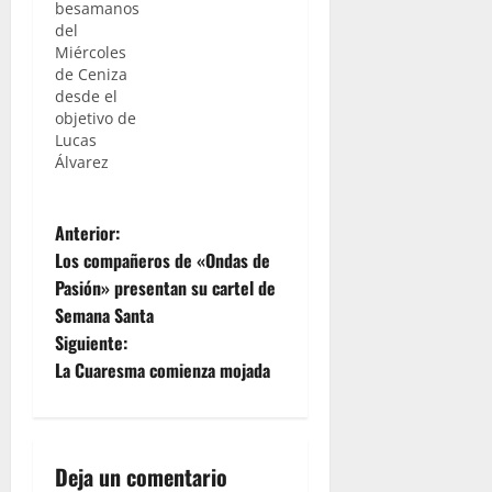
besamanos
del
Miércoles
de Ceniza
desde el
objetivo de
Lucas
Álvarez
N
Anterior:
Los compañeros de «Ondas de
a
Pasión» presentan su cartel de
Semana Santa
v
Siguiente:
e
La Cuaresma comienza mojada
g
a
Deja un comentario