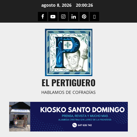
Saltar
agosto 8, 2026
20:00:27
al
Facebook
Youtube
Instagram
Linked
Pinterest
Dribbble
contenido
IN
EL PERTIGUERO
HABLAMOS DE COFRADÍAS