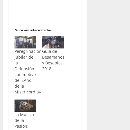
Noticias relacionadas
Peregrinación
Guía de
Jubilar de
Besamanos
la
y Besapies
Defensión
2018
con motivo
del «Año
de la
Misericordia»
La Música
de la
Pasión: