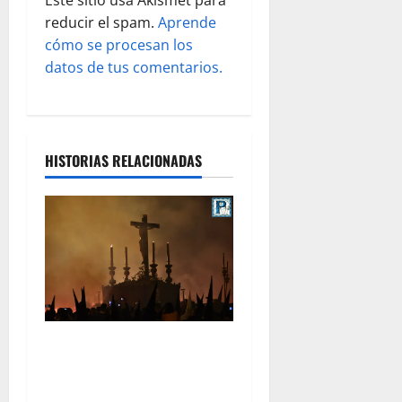
Este sitio usa Akismet para
a
reducir el spam.
Aprende
s
cómo se procesan los
datos de tus comentarios.
HISTORIAS RELACIONADAS
La Hermandad de la Viga
celebra este viernes su
tradicional pregón