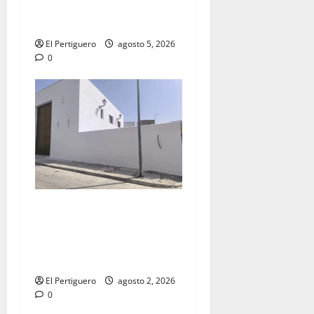
la Virgen de la Esperanza en
la próxima Semana Santa
El Pertiguero
agosto 5, 2026
0
La Hermandad de la Misión
entra en la recta final para
la bendición de su Casa de
Hermandad
El Pertiguero
agosto 2, 2026
0