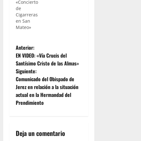
«Concierto
de
Cigarreras
en San
Mateo»
N
Anterior:
EN VIDEO: «Vía Crucis del
a
Santísimo Cristo de las Almas»
Siguiente:
v
Comunicado del Obispado de
e
Jerez en relación a la situación
actual en la Hermandad del
g
Prendimiento
a
c
Deja un comentario