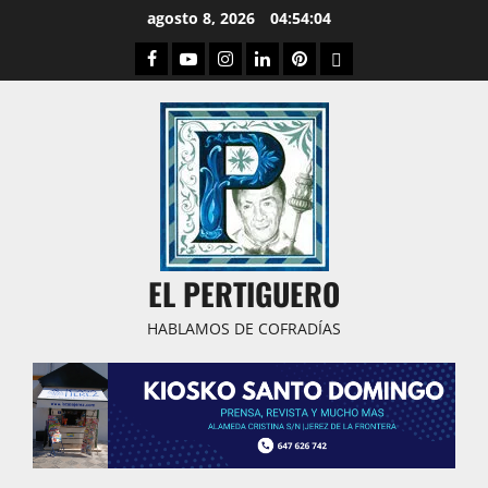
Saltar
agosto 8, 2026
04:54:05
al
Facebook
Youtube
Instagram
Linked
Pinterest
Dribbble
contenido
IN
EL PERTIGUERO
HABLAMOS DE COFRADÍAS