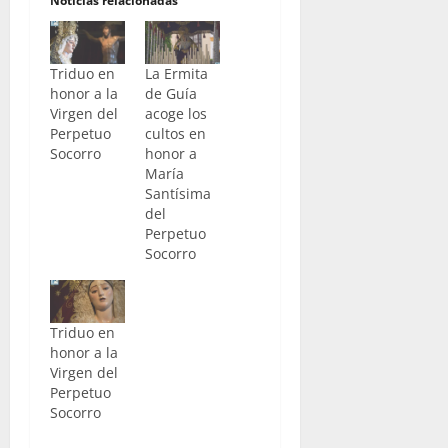
Noticias relacionadas
Triduo en
La Ermita
honor a la
de Guía
Virgen del
acoge los
Perpetuo
cultos en
Socorro
honor a
María
Santísima
del
Perpetuo
Socorro
Triduo en
honor a la
Virgen del
Perpetuo
Socorro