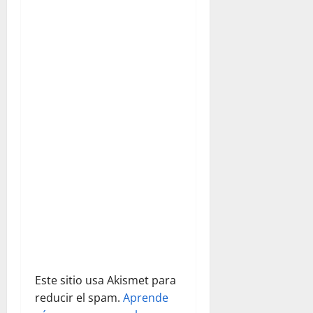
d
e
e
n
t
r
a
d
a
s
Este sitio usa Akismet para
reducir el spam.
Aprende