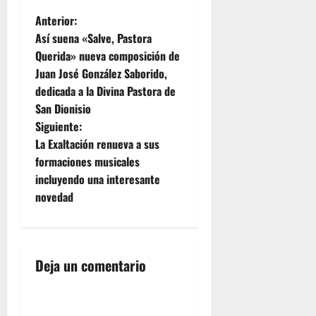
N
Anterior:
Así suena «Salve, Pastora
a
Querida» nueva composición de
Juan José González Saborido,
v
dedicada a la Divina Pastora de
e
San Dionisio
Siguiente:
g
La Exaltación renueva a sus
formaciones musicales
a
incluyendo una interesante
c
novedad
i
ó
Deja un comentario
n