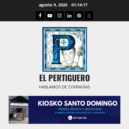
Saltar
agosto 9, 2026
01:14:18
al
Facebook
Youtube
Instagram
Linked
Pinterest
Dribbble
contenido
IN
EL PERTIGUERO
HABLAMOS DE COFRADÍAS