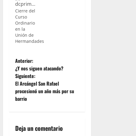
Cierre del
Curso
Ordinario
en la
Unión de
Hermandades
N
Anterior:
¿Y nos siguen atacando?
a
Siguiente:
El Arcángel San Rafael
v
procesionó un año más por su
e
barrio
g
a
Deja un comentario