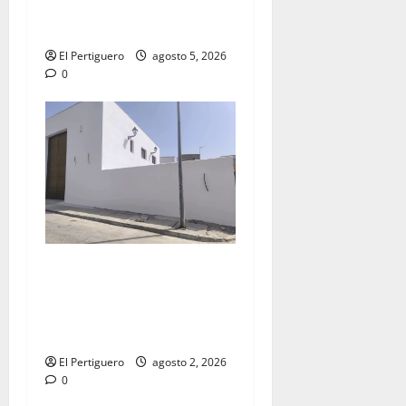
la Virgen de la Esperanza en
la próxima Semana Santa
El Pertiguero
agosto 5, 2026
0
La Hermandad de la Misión
entra en la recta final para
la bendición de su Casa de
Hermandad
El Pertiguero
agosto 2, 2026
0