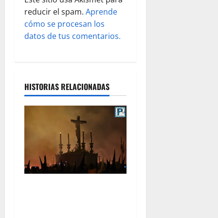
d
reducir el spam.
Aprende
cómo se procesan los
a
datos de tus comentarios.
s
HISTORIAS RELACIONADAS
La Hermandad de la Viga
celebra este viernes su
tradicional pregón