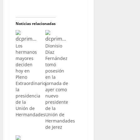
Noticias relacionadas
Los
Dionisio
hermanos
Díaz
mayores
Fernández
deciden
tomó
hoy en
posesión
Pleno
en la
Extraordinario,
jornada de
la
ayer como
presidencia
nuevo
de la
presidente
Unión de
de la
Hermandades
Unión de
Hermandades
de Jerez