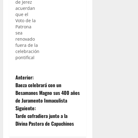
de Jerez
acuerdan
que el
Voto de la
Patrona
sea
renovado
fuera de la
celebración
pontifical
N
Anterior:
Baeza celebrará con un
a
Besamanos Magno sus 400 años
de Juramento Inmaculista
v
Siguiente:
e
Tarde cofradiera junto a la
Divina Pastora de Capuchinos
g