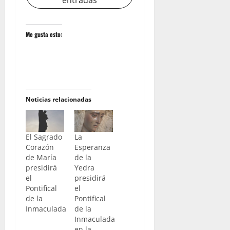
entradas
Me gusta esto:
Noticias relacionadas
El Sagrado
La
Corazón
Esperanza
de María
de la
presidirá
Yedra
el
presidirá
Pontifical
el
de la
Pontifical
Inmaculada
de la
Inmaculada
en la