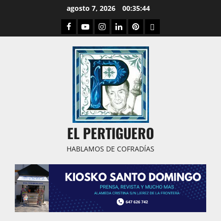
Saltar
agosto 7, 2026
00:35:45
al
Facebook
Youtube
Instagram
Linked
Pinterest
Dribbble
contenido
IN
EL PERTIGUERO
HABLAMOS DE COFRADÍAS