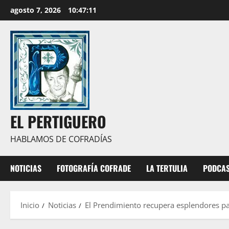
Saltar
agosto 7, 2026
10:47:13
al
contenido
EL PERTIGUERO
HABLAMOS DE COFRADÍAS
NOTICIAS
FOTOGRAFÍA COFRADE
LA TERTULIA
PODCA
Inicio
Noticias
El Prendimiento recupera esplendores pa