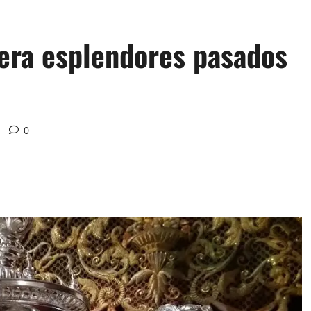
era esplendores pasados
0