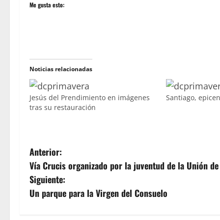
Me gusta esto:
Noticias relacionadas
Jesús del Prendimiento en imágenes
Santiago, epice
tras su restauración
N
Anterior:
Vía Crucis organizado por la juventud de la Unión d
a
Siguiente:
v
Un parque para la Virgen del Consuelo
e