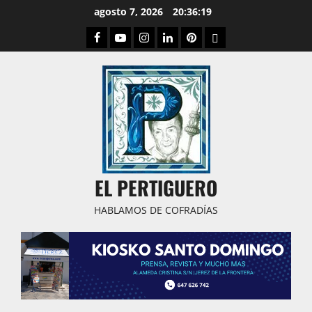
Saltar
agosto 7, 2026
20:36:20
al
Facebook
Youtube
Instagram
Linked
Pinterest
Dribbble
contenido
IN
EL PERTIGUERO
HABLAMOS DE COFRADÍAS