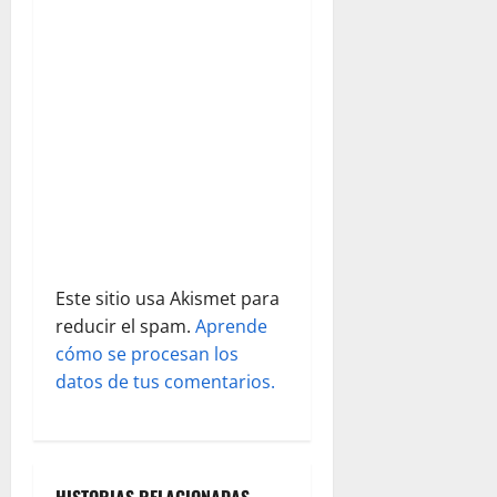
d
e
e
n
t
r
a
Este sitio usa Akismet para
d
reducir el spam.
Aprende
cómo se procesan los
a
datos de tus comentarios.
s
HISTORIAS RELACIONADAS