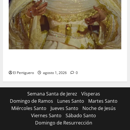
La Hermandad de la Entrega celebra la festividad de
la Reina de los Angeles
El Pertiguero
agosto 1, 2026
0
Semana Santa de Jerez
Vísperas
Domingo de Ramos
Lunes Santo
Martes Santo
Miércoles Santo
Jueves Santo
Noche de Jesús
Viernes Santo
Sábado Santo
Domingo de Resurrección