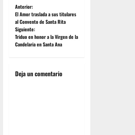
N
Anterior:
El Amor traslada a sus titulares
a
al Convento de Santa Rita
Siguiente:
v
Triduo en honor a la Virgen de la
e
Candelaria en Santa Ana
g
a
Deja un comentario
c
i
ó
n