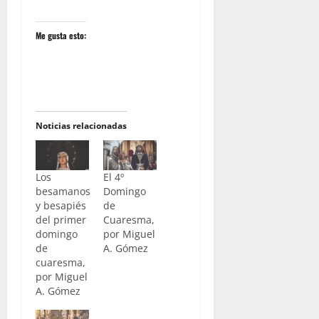
Me gusta esto:
Noticias relacionadas
Los
El 4º
besamanos
Domingo
y besapiés
de
del primer
Cuaresma,
domingo
por Miguel
de
A. Gómez
cuaresma,
por Miguel
A. Gómez