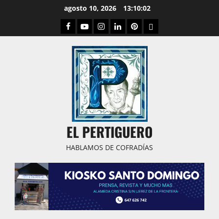
Saltar
agosto 10, 2026
13:10:03
al
Facebook
Youtube
Instagram
Linked
Pinterest
Dribbble
contenido
IN
EL PERTIGUERO
HABLAMOS DE COFRADÍAS