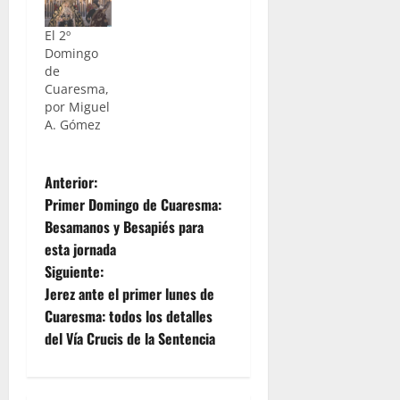
El 2º
Domingo
de
Cuaresma,
por Miguel
A. Gómez
N
Anterior:
Primer Domingo de Cuaresma:
a
Besamanos y Besapiés para
esta jornada
v
Siguiente:
e
Jerez ante el primer lunes de
Cuaresma: todos los detalles
g
del Vía Crucis de la Sentencia
a