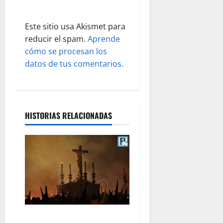
d
Este sitio usa Akismet para
a
reducir el spam.
Aprende
s
cómo se procesan los
datos de tus comentarios.
HISTORIAS RELACIONADAS
La Hermandad de la Viga