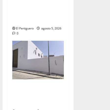
La Yedra completa el
acompañamiento musical de
la Virgen de la Esperanza en
la próxima Semana Santa
El Pertiguero
agosto 5, 2026
0
La Hermandad de la Misión
entra en la recta final para
la bendición de su Casa de
Hermandad