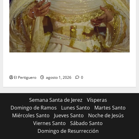
La Hermandad de la Entrega celebra la festividad de
la Reina de los Angeles
El Pertiguero
agosto 1, 2026
0
Semana Santa de Jerez
Vísperas
Domingo de Ramos
Lunes Santo
Martes Santo
Miércoles Santo
Jueves Santo
Noche de Jesús
Viernes Santo
Sábado Santo
Domingo de Resurrección