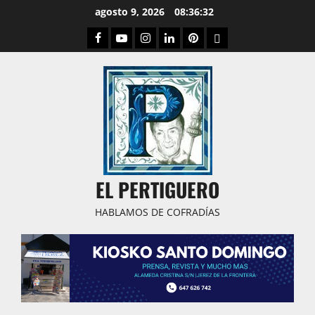
Saltar
agosto 9, 2026
08:36:32
al
Facebook
Youtube
Instagram
Linked
Pinterest
Dribbble
contenido
IN
EL PERTIGUERO
HABLAMOS DE COFRADÍAS