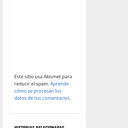
d
GALERÍA
COMPLETA
e
PULSE
AQUÍ
e
n
t
r
a
Este sitio usa Akismet para
d
reducir el spam.
Aprende
cómo se procesan los
a
datos de tus comentarios.
s
HISTORIAS RELACIONADAS