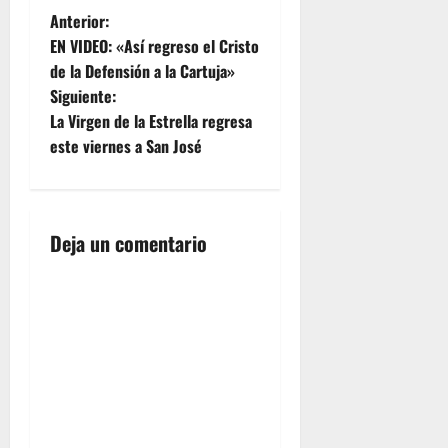
N
ofrecemos
Anterior:
a
EN VIDEO: «Así regreso el Cristo
continuación,
a
de la Defensión a la Cartuja»
una
Siguiente:
completa
v
galería de
La Virgen de la Estrella regresa
lo que fue
e
este viernes a San José
el pasado
domingo,
g
el regreso
triunfal
a
del Señor
Deja un comentario
del Gran
c
Poder a su
Basílica,
i
en el Año
Jubilar de
ó
la
Misericordia.
n
PARA
ACCEDER
A LA