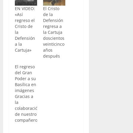
EN VIDEO:
El Cristo
«Así
de la
regreso el
Defensión
Cristo de
regresa a
la
la Cartuja
Defensión
doscientos
a la
veinticinco
Cartuja»
años
después
El regreso
del Gran
Poder a su
Basílica en
imágenes
Gracias a
la
colaboración
de nuestro
compañero
Benito
Álvarez os