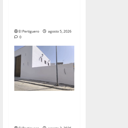
La Yedra completa el
acompañamiento musical de
la Virgen de la Esperanza en
la próxima Semana Santa
El Pertiguero
agosto 5, 2026
0
La Hermandad de la Misión
entra en la recta final para
la bendición de su Casa de
Hermandad