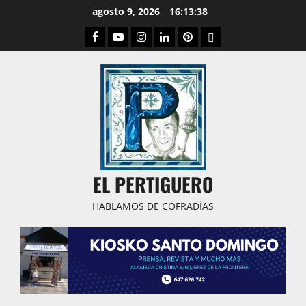
Saltar
agosto 9, 2026
16:13:39
al
Facebook
Youtube
Instagram
Linked
Pinterest
Dribbble
contenido
IN
EL PERTIGUERO
HABLAMOS DE COFRADÍAS