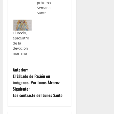
próxima
Semana
Santa.
El Rocío,
epicentro
de la
devoción
mariana
N
Anterior:
El Sábado de Pasión en
a
imágenes. Por Lucas Álvarez
Siguiente:
v
Los contraste del Lunes Santo
e