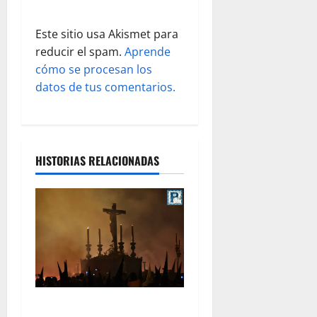
r
a
Este sitio usa Akismet para
reducir el spam.
Aprende
d
cómo se procesan los
datos de tus comentarios.
a
s
HISTORIAS RELACIONADAS
La Hermandad de la Viga