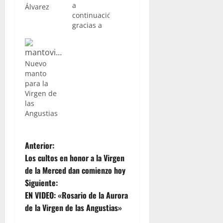
a
Álvarez
continuación,
gracias a
nuestro
compañero
Lucas
Nuevo
Álvarez de
manto
“La Pasión
para la
Digital”,
Virgen de
una
las
galería con
Angustias
fotos de lo
que fue
el Rosario
N
Anterior:
de la
Aurora de
Los cultos en honor a la Virgen
a
la Virgen
de la Merced dan comienzo hoy
de las
Siguiente:
v
Angustias
EN VIDEO: «Rosario de la Aurora
en la
jornada
e
de la Virgen de las Angustias»
del pasado