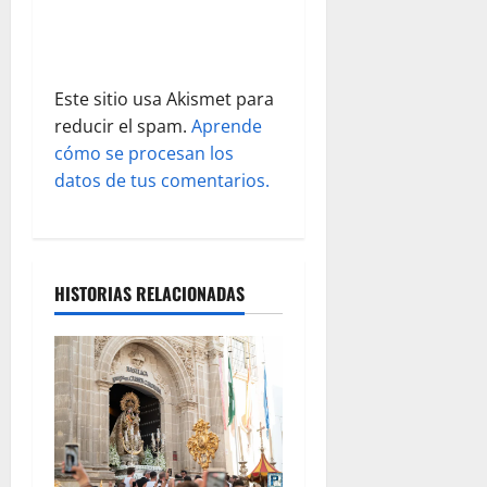
r
a
Este sitio usa Akismet para
d
reducir el spam.
Aprende
cómo se procesan los
a
datos de tus comentarios.
s
HISTORIAS RELACIONADAS