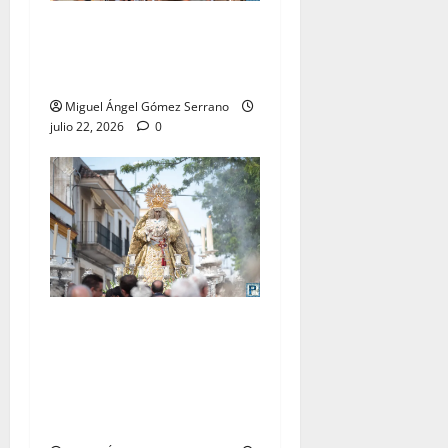
La procesión de la Virgen
del Carmen Coronada, por
Miguel A. Gómez
Miguel Ángel Gómez Serrano
julio 22, 2026
0
El traslado de la Esperanza
Coronada para la bendición
del Centro de Salud que
lleva su nombre, por Miguel
A. Gómez