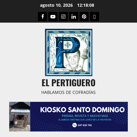
Saltar
agosto 10, 2026
12:18:09
al
Facebook
Youtube
Instagram
Linked
Pinterest
Dribbble
contenido
IN
EL PERTIGUERO
HABLAMOS DE COFRADÍAS