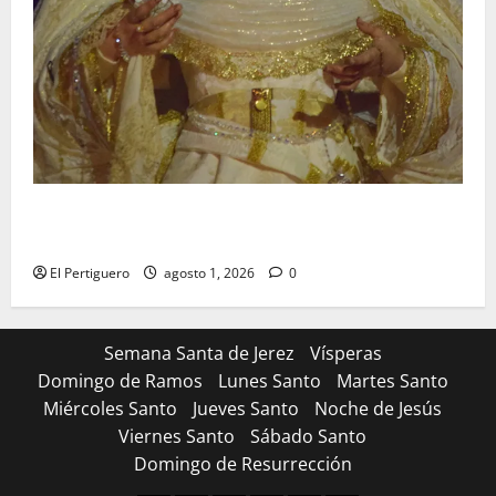
La Hermandad de la Entrega celebra la festividad de
la Reina de los Angeles
El Pertiguero
agosto 1, 2026
0
Semana Santa de Jerez
Vísperas
Domingo de Ramos
Lunes Santo
Martes Santo
Miércoles Santo
Jueves Santo
Noche de Jesús
Viernes Santo
Sábado Santo
Domingo de Resurrección