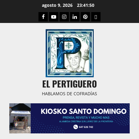
Saltar
agosto 9, 2026
23:41:51
al
Facebook
Youtube
Instagram
Linked
Pinterest
Dribbble
contenido
IN
EL PERTIGUERO
HABLAMOS DE COFRADÍAS