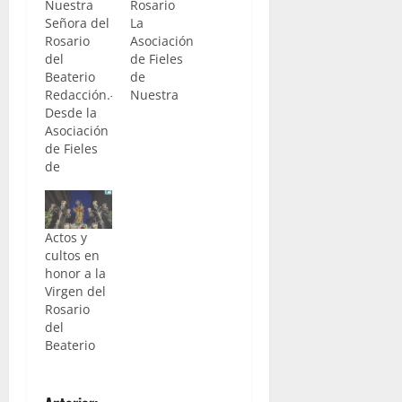
Nuestra
Rosario
Señora del
La
Rosario
Asociación
del
de Fieles
Beaterio
de
Redacción.-
Nuestra
Desde la
Señora del
Asociación
Rosario,
de Fieles
con sede
de
en el
Nuestra
colegio de
Señora del
religiosas
Rosario,
dominicas
Actos y
con sede
del
cultos en
en colegio
Beaterio,
honor a la
de
anuncian
Virgen del
religiosas
los actos y
Rosario
dominicas
cultos en
del
conocido
honor a su
Beaterio
como el
titular. En
Beaterio
primer
nos
lugar en la
informan
Capilla del