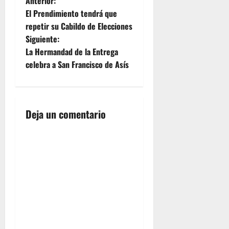
N
Anterior:
de los
Colegio a
El Prendimiento tendrá que
a
actos a
las 21
repetir su Cabildo de Elecciones
desarrollar
horas del
Siguiente:
con motivo
día 29 de
v
de la
Septiembre,,
La Hermandad de la Entrega
festividad
tendrá
e
celebra a San Francisco de Asís
de su
lugar el XV
titular,
Pregón…
g
siendo los
siguientes:
a
Deja un comentario
-El día 19
del
c
presente
tendrá
i
lugar el
XIII
ó
Pregón…
n
d