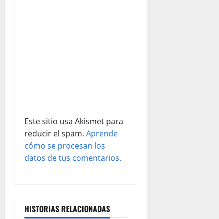
e
e
n
t
r
a
Este sitio usa Akismet para
d
reducir el spam.
Aprende
cómo se procesan los
a
datos de tus comentarios.
s
HISTORIAS RELACIONADAS