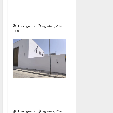
La Yedra completa el
acompañamiento musical de
la Virgen de la Esperanza en
la próxima Semana Santa
El Pertiguero
agosto 5, 2026
0
La Hermandad de la Misión
entra en la recta final para
la bendición de su Casa de
Hermandad
El Pertiguero
agosto 2, 2026