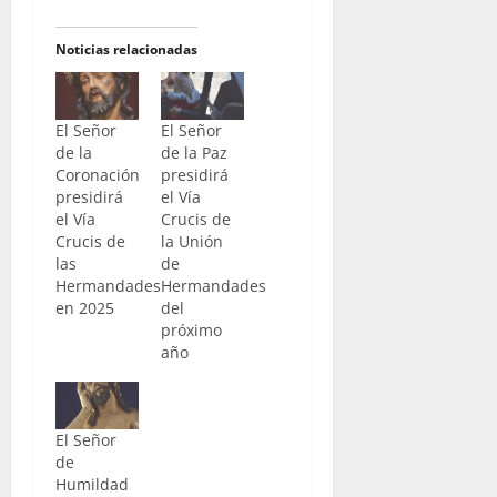
Noticias relacionadas
El Señor
El Señor
de la
de la Paz
Coronación
presidirá
presidirá
el Vía
el Vía
Crucis de
Crucis de
la Unión
las
de
Hermandades
Hermandades
en 2025
del
próximo
año
El Señor
de
Humildad