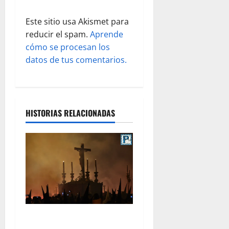
d
Este sitio usa Akismet para
a
reducir el spam.
Aprende
s
cómo se procesan los
datos de tus comentarios.
HISTORIAS RELACIONADAS
La Hermandad de la Viga