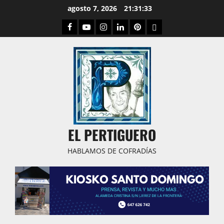
Saltar
agosto 7, 2026
21:31:34
al
Facebook
Youtube
Instagram
Linked
Pinterest
Dribbble
contenido
IN
EL PERTIGUERO
HABLAMOS DE COFRADÍAS