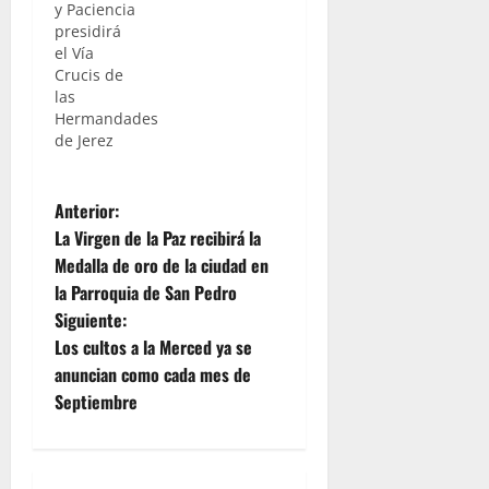
y Paciencia
presidirá
el Vía
Crucis de
las
Hermandades
de Jerez
N
Anterior:
La Virgen de la Paz recibirá la
a
Medalla de oro de la ciudad en
la Parroquia de San Pedro
v
Siguiente:
e
Los cultos a la Merced ya se
anuncian como cada mes de
g
Septiembre
a