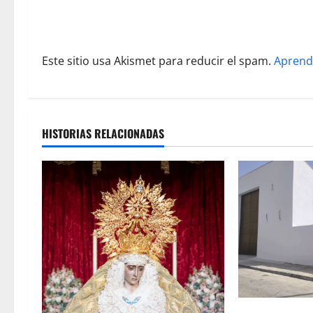
t
r
Este sitio usa Akismet para reducir el spam.
Aprend
a
d
a
HISTORIAS RELACIONADAS
s