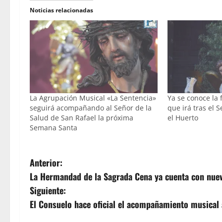
Noticias relacionadas
La Agrupación Musical «La Sentencia»
Ya se conoce la
seguirá acompañando al Señor de la
que irá tras el 
Salud de San Rafael la próxima
el Huerto
Semana Santa
N
Anterior:
La Hermandad de la Sagrada Cena ya cuenta con nu
a
Siguiente:
v
El Consuelo hace oficial el acompañamiento musical