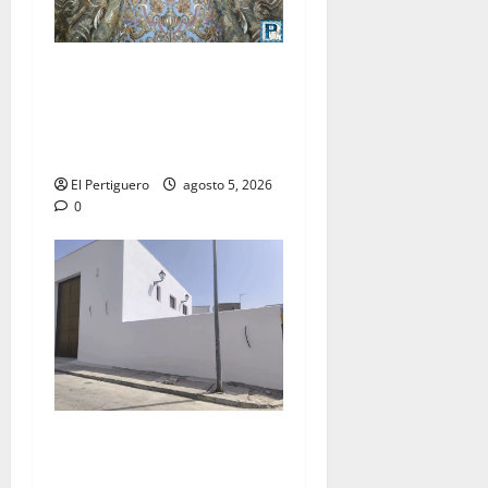
La Yedra completa el
acompañamiento musical de
la Virgen de la Esperanza en
la próxima Semana Santa
El Pertiguero
agosto 5, 2026
0
La Hermandad de la Misión
entra en la recta final para