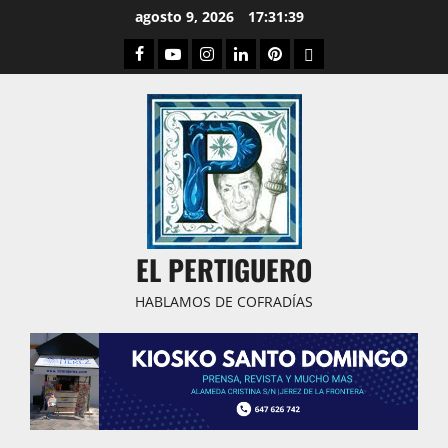
Saltar
agosto 9, 2026
17:31:40
al
Facebook
Youtube
Instagram
Linked
Pinterest
Dribbble
contenido
IN
EL PERTIGUERO
HABLAMOS DE COFRADÍAS