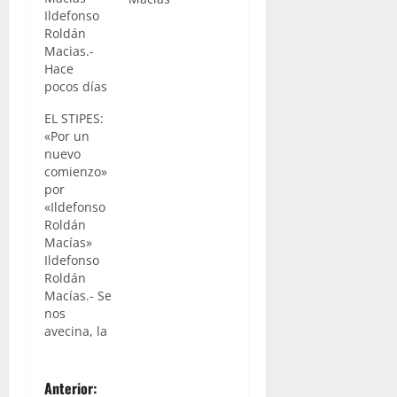
Ildefonso
Roldán
Macias.-
Hace
pocos días
la
EL STIPES:
Agrupación
«Por un
Parroquial
nuevo
de la
comienzo»
Misión,
por
con sede
«Ildefonso
en la
Roldán
Parroquia
Macías»
del Corpus
Ildefonso
Christi, ha
Roldán
presentado
Macías.- Se
el boceto
nos
del que
avecina, la
será el
solemnidad
futuro
De Cristo
conjunto
N
Rey del
Anterior:
escultórico