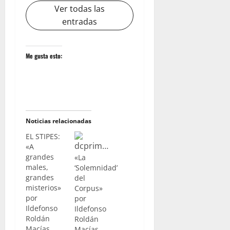
Ver todas las
entradas
Me gusta esto:
Noticias relacionadas
EL STIPES:
«A
grandes
«La
males,
‘Solemnidad’
grandes
del
misterios»
Corpus»
por
por
Ildefonso
Ildefonso
Roldán
Roldán
Macías
Macías