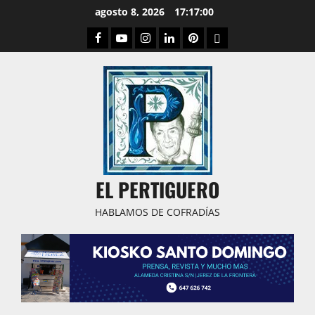
Saltar
agosto 8, 2026
17:17:02
al
Facebook
Youtube
Instagram
Linked
Pinterest
Dribbble
contenido
IN
EL PERTIGUERO
HABLAMOS DE COFRADÍAS