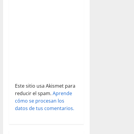
e
además
de…
e
n
t
r
a
d
Este sitio usa Akismet para
a
reducir el spam.
Aprende
s
cómo se procesan los
datos de tus comentarios.