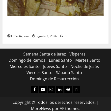
La Hermandad de la Entrega celebra la festividad de
la Reina de los Angeles
El Pertiguero
agosto 1, 2026
0
Semana Santa de Jerez
Vísperas
Domingo de Ramos
Lunes Santo
Martes Santo
Miércoles Santo
Jueves Santo
Noche de Jesús
Viernes Santo
Sábado Santo
Domingo de Resurrección
Facebook
Youtube
Instagram
Linked
Pinterest
Dribbble
IN
Copyright © Todos los derechos reservados.
|
MoreNews
por AF themes.