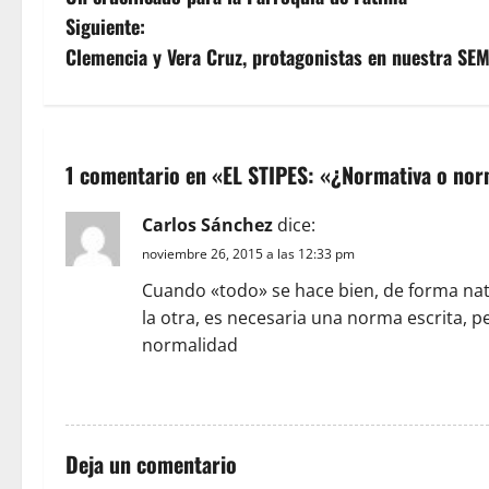
a
Siguiente:
v
Clemencia y Vera Cruz, protagonistas en nuestra S
e
g
1 comentario en «
EL STIPES: «¿Normativa o nor
a
Carlos Sánchez
dice:
c
noviembre 26, 2015 a las 12:33 pm
i
Cuando «todo» se hace bien, de forma nat
la otra, es necesaria una norma escrita, 
ó
normalidad
n
RESPONDER
d
Deja un comentario
e