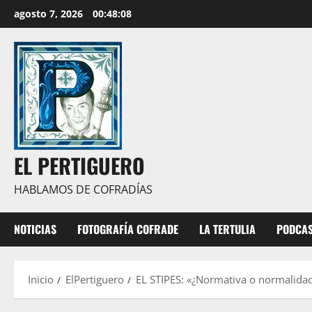
Saltar
agosto 7, 2026
00:48:08
al
contenido
EL PERTIGUERO
HABLAMOS DE COFRADÍAS
NOTICIAS
FOTOGRAFÍA COFRADE
LA TERTULIA
PODCA
Inicio
ElPertiguero
EL STIPES: «¿Normativa o normalida