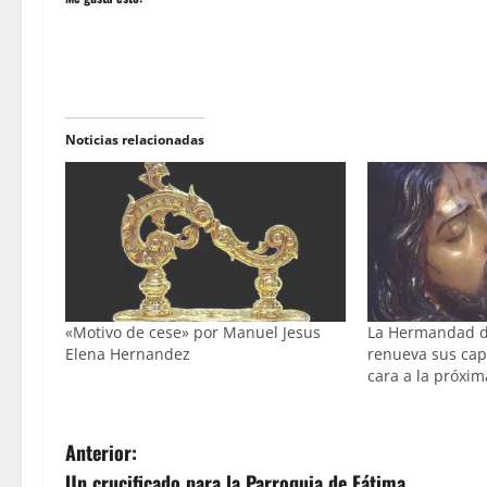
Noticias relacionadas
«Motivo de cese» por Manuel Jesus
La Hermandad d
Elena Hernandez
renueva sus cap
cara a la próxi
N
Anterior:
Un crucificado para la Parroquia de Fátima