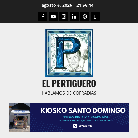
Saltar
agosto 6, 2026
21:56:15
al
Facebook
Youtube
Instagram
Linked
Pinterest
Dribbble
contenido
IN
EL PERTIGUERO
HABLAMOS DE COFRADÍAS