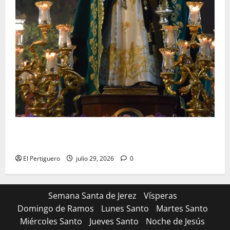
Santa Marta bendice las calles de Jerez en su
tradicional procesión de alabanzas
El Pertiguero
julio 29, 2026
0
Semana Santa de Jerez
Vísperas
Domingo de Ramos
Lunes Santo
Martes Santo
Miércoles Santo
Jueves Santo
Noche de Jesús