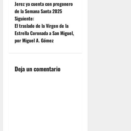
Jerez ya cuenta con pregonero
a
de la Semana Santa 2025
Siguiente:
v
El traslado de la Virgen de la
e
Estrella Coronada a San Miguel,
por Miguel A. Gómez
g
a
Deja un comentario
c
i
ó
n
d