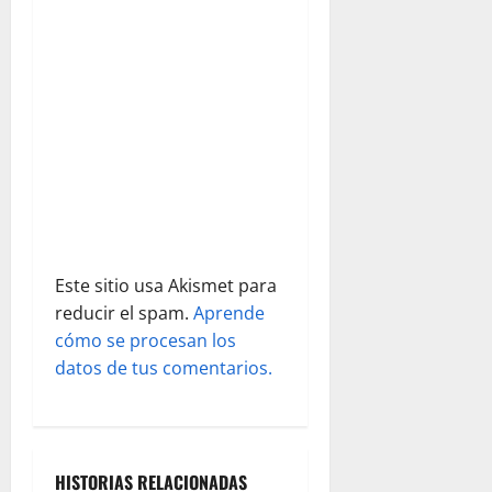
e
e
n
t
r
a
d
Este sitio usa Akismet para
reducir el spam.
Aprende
a
cómo se procesan los
s
datos de tus comentarios.
HISTORIAS RELACIONADAS