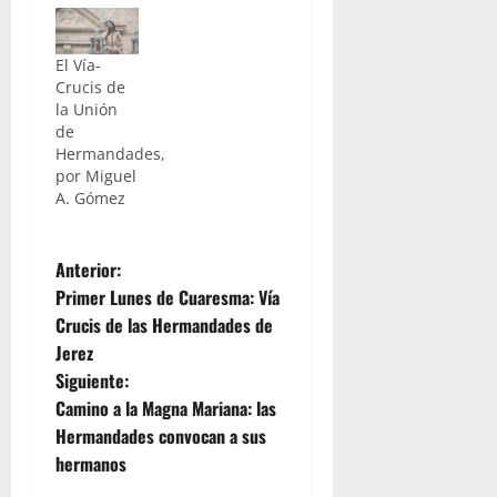
El Vía-
Crucis de
la Unión
de
Hermandades,
por Miguel
A. Gómez
N
Anterior:
Primer Lunes de Cuaresma: Vía
a
Crucis de las Hermandades de
Jerez
v
Siguiente:
e
Camino a la Magna Mariana: las
Hermandades convocan a sus
g
hermanos