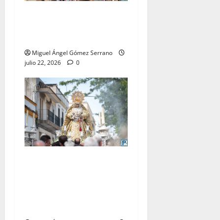
La procesión de la Virgen
del Carmen Coronada, por
Miguel A. Gómez
Miguel Ángel Gómez Serrano
julio 22, 2026
0
El traslado de la Esperanza
Coronada para la bendición
del Centro de Salud que
lleva su nombre, por Miguel
A. Gómez