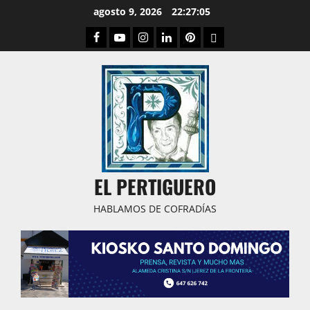
Saltar
agosto 9, 2026
22:27:06
al
Facebook
Youtube
Instagram
Linked
Pinterest
Dribbble
contenido
IN
EL PERTIGUERO
HABLAMOS DE COFRADÍAS