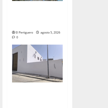
La Yedra completa el
acompañamiento musical de
la Virgen de la Esperanza en
la próxima Semana Santa
El Pertiguero
agosto 5, 2026
0
La Hermandad de la Misión
entra en la recta final para
la bendición de su Casa de
Hermandad