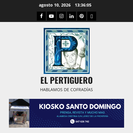
Saltar
agosto 10, 2026
13:36:06
al
Facebook
Youtube
Instagram
Linked
Pinterest
Dribbble
contenido
IN
EL PERTIGUERO
HABLAMOS DE COFRADÍAS