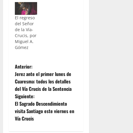
El regreso
del Señor
de la Vía-
Crucis, por
Miguel A.
Gómez
N
Anterior:
Jerez ante el primer lunes de
a
Cuaresma: todos los detalles
del Vía Crucis de la Sentencia
v
Siguiente:
e
​El Sagrado Descendimiento
visita Santiago este viernes en
g
Vía Crucis
a