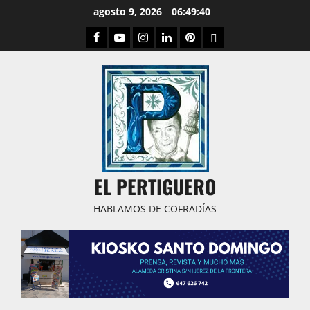
Saltar
agosto 9, 2026
06:49:41
al
Facebook
Youtube
Instagram
Linked
Pinterest
Dribbble
contenido
IN
EL PERTIGUERO
HABLAMOS DE COFRADÍAS