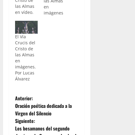
Cristo de
las Almas
las Almas
en
en vídeo.
imágenes
El Vía
Crucis del
Cristo de
las Almas
en
imágenes.
Por Lucas
Álvarez
N
Anterior:
Oración poética dedicada a la
a
Virgen del Silencio
Siguiente:
v
Los besamanos del segundo