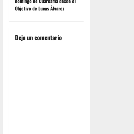
e
domingo de Cuaresma desde el
Objetivo de Lucas Álvarez
g
a
Deja un comentario
c
i
ó
n
d
e
e
n