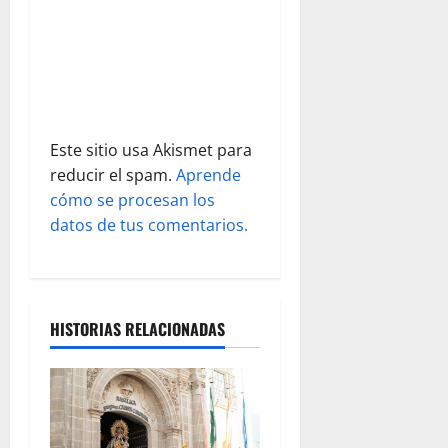
t
r
a
d
Este sitio usa Akismet para
reducir el spam.
Aprende
a
cómo se procesan los
s
datos de tus comentarios.
HISTORIAS RELACIONADAS