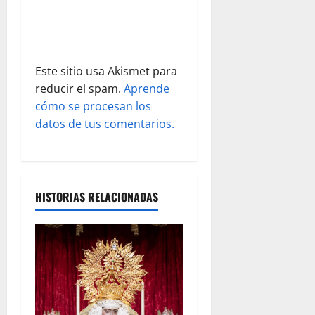
t
r
a
Este sitio usa Akismet para
reducir el spam.
Aprende
d
cómo se procesan los
datos de tus comentarios.
a
s
HISTORIAS RELACIONADAS