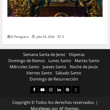
Santa Marta bendice las calles de Jerez en su
tradicional procesión de alabanzas
El Pertiguero
julio 29, 2026
0
Semana Santa de Jerez
Vísperas
Domingo de Ramos
Lunes Santo
Martes Santo
Miércoles Santo
Jueves Santo
Noche de Jesús
Viernes Santo
Sábado Santo
Domingo de Resurrección
Facebook
Youtube
Instagram
Linked
Pinterest
Dribbble
IN
Copyright © Todos los derechos reservados.
|
MoreNews
por AF themes.