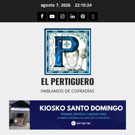
Saltar
agosto 7, 2026
22:10:25
al
Facebook
Youtube
Instagram
Linked
Pinterest
Dribbble
contenido
IN
EL PERTIGUERO
HABLAMOS DE COFRADÍAS