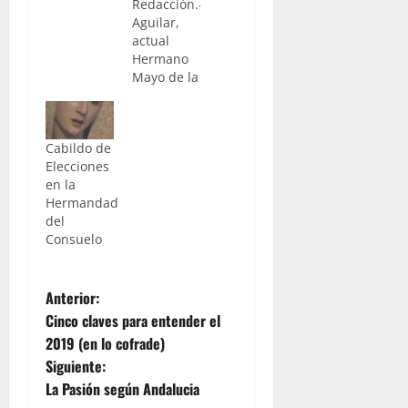
Redacción.- Antonio
Aguilar,
actual
Hermano
Mayo de la
Hermandad
de la
Candelaria,
Cabildo de
opta en la
Elecciones
jornada de
en la
hoy a
Hermandad
repetir
del
legislatura.
Consuelo
Será en un
Cabildo
Extraordinario
N
de
Anterior:
Elecciones
Cinco claves para entender el
a
que se
2019 (en lo cofrade)
celebrará
Siguiente:
de forma
v
abierta a
La Pasión según Andalucia
partir de