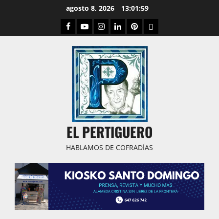
Saltar
agosto 8, 2026
13:02:01
al
Facebook
Youtube
Instagram
Linked
Pinterest
Dribbble
contenido
IN
EL PERTIGUERO
HABLAMOS DE COFRADÍAS