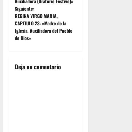
a
Auxiliadora (Oratorio Festivo)»
Siguiente:
v
REGINA VIRGO MARIA,
e
CAPITULO 23: «Madre de la
Iglesia, Auxiliadora del Pueblo
g
de Dios»
a
c
Deja un comentario
i
ó
n
d
e