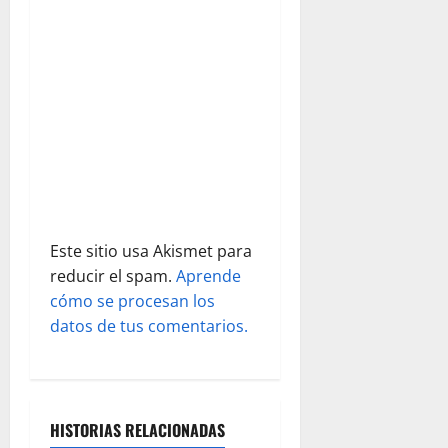
e
n
t
r
a
d
Este sitio usa Akismet para
a
reducir el spam.
Aprende
s
cómo se procesan los
datos de tus comentarios.
HISTORIAS RELACIONADAS