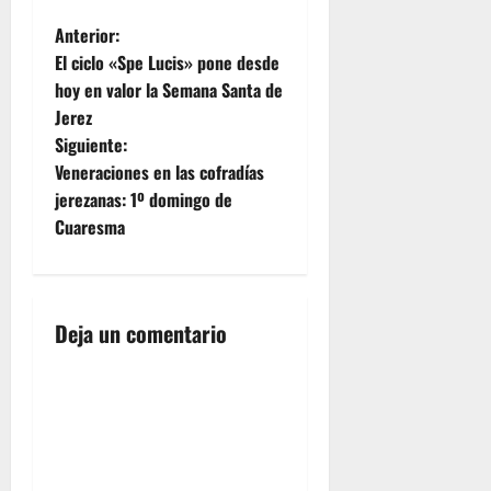
N
Anterior:
El ciclo «Spe Lucis» pone desde
a
hoy en valor la Semana Santa de
Jerez
v
Siguiente:
e
Veneraciones en las cofradías
jerezanas: 1º domingo de
g
Cuaresma
a
c
Deja un comentario
i
ó
n